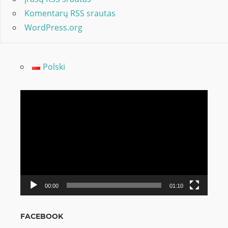
Komentarų RSS srautas
WordPress.org
Polski
Video
grotuvas
00:00
01:10
FACEBOOK