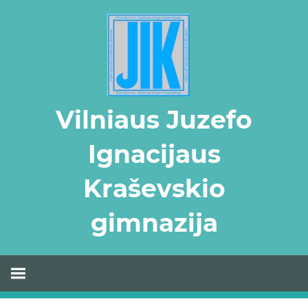
Skip
to
content
Vilniaus Juzefo
Ignacijaus
Kraševskio
gimnazija