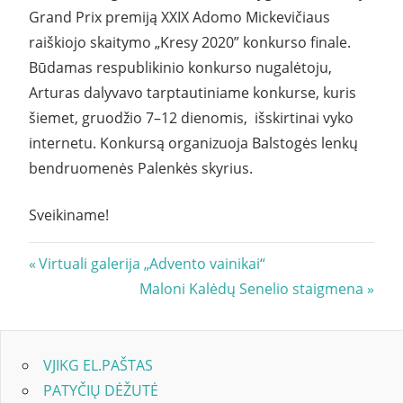
Grand Prix premiją XXIX Adomo Mickevičiaus
raiškiojo skaitymo „Kresy 2020” konkurso finale.
Būdamas respublikinio konkurso nugalėtoju,
Arturas dalyvavo tarptautiniame konkurse, kuris
šiemet, gruodžio 7–12 dienomis, išskirtinai vyko
internetu. Konkursą organizuoja Balstogės lenkų
bendruomenės Palenkės skyrius.
Sveikiname!
Navigacija
Previous
Virtuali galerija „Advento vainikai“
Post:
Next
Maloni Kalėdų Senelio staigmena
tarp
Post:
įrašų
VJIKG EL.PAŠTAS
PATYČIŲ DĖŽUTĖ