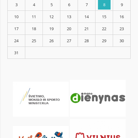
KALENDORIUS
Pr
An
Tr
Kt
Pn
Št
1
3
4
5
6
7
8
10
11
12
13
14
15