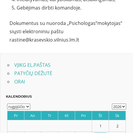
Gebėjimas dirbti komandoje.
Dokumentus su nuoroda „Psichologas“mokytojas“
siųsti elektroniniu paštu
rastine@krasevskio.vilnius.lm.lt
VJIKG EL.PAŠTAS
PATYČIŲ DĖŽUTĖ
ORAI