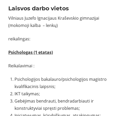
Laisvos darbo vietos
Vilniaus Juzefo Ignacijaus Kraševskio gimnazijai
(mokomoji kalba – lenkų)
reikalingas:
Psichologas (1 etatas)
Reikalavimai :
Psichologijos bakalauro/psichologijos magistro
kvalifikacinis laipsnis;
IKT taikymas;
Gebėjimas bendrauti, bendradarbiauti ir
konstruktyviai spręsti problemas;
Iniciatyvumas, kūrybiškumas, atsakingumas;