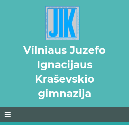
Skip
to
content
Vilniaus Juzefo
Ignacijaus
Kraševskio
gimnazija