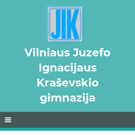
Skip
to
content
Vilniaus Juzefo
Ignacijaus
Kraševskio
gimnazija