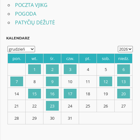
POCZTA VJIKG
POGODA
PATYČIŲ DĖŽUTĖ