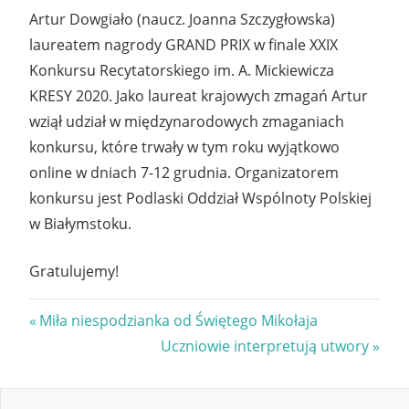
Artur Dowgiało (naucz. Joanna Szczygłowska)
laureatem nagrody GRAND PRIX w finale XXIX
Konkursu Recytatorskiego im. A. Mickiewicza
KRESY 2020. Jako laureat krajowych zmagań Artur
wziął udział w międzynarodowych zmaganiach
konkursu, które trwały w tym roku wyjątkowo
online w dniach 7-12 grudnia. Organizatorem
konkursu jest Podlaski Oddział Wspólnoty Polskiej
w Białymstoku.
Gratulujemy!
Nawigacja
Previous
Miła niespodzianka od Świętego Mikołaja
Post:
Next
Uczniowie interpretują utwory
wpisu
Post: