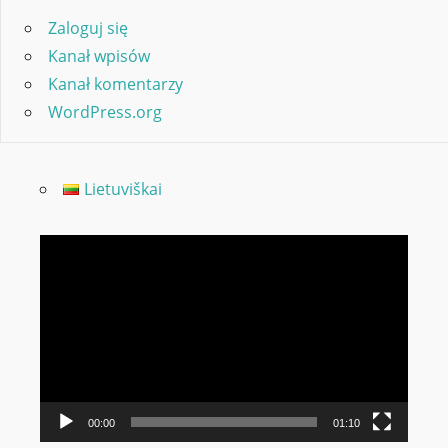
Zaloguj się
Kanał wpisów
Kanał komentarzy
WordPress.org
Lietuviškai
Odtwarzacz
video
00:00
01:10