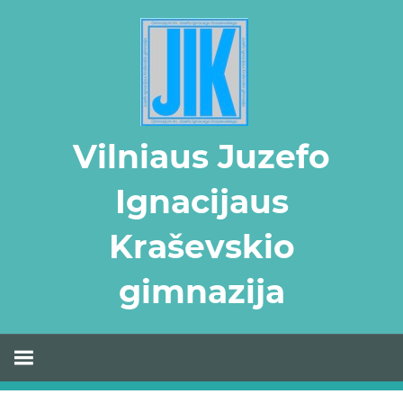
Skip
to
content
Vilniaus Juzefo
Ignacijaus
Kraševskio
gimnazija