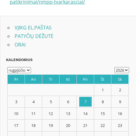
patikrinimai/nmpp-tvarkarasciai/
VJIKG EL.PAŠTAS
PATYČIŲ DĖŽUTĖ
ORAI