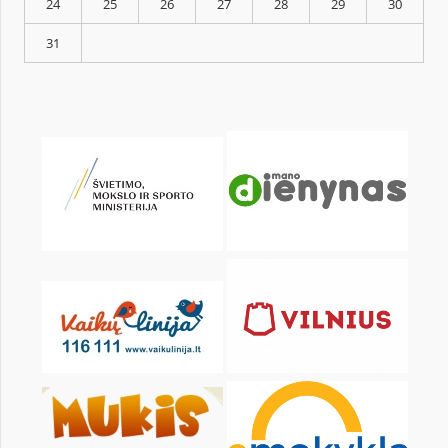
KALENDORIUS
Pr
An
Tr
Kt
Pn
Št
1
3
4
5
6
7
8