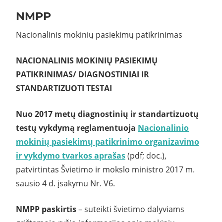
NMPP
Nacionalinis mokinių pasiekimų patikrinimas
NACIONALINIS MOKINIŲ PASIEKIMŲ
PATIKRINIMAS/
DIAGNOSTINIAI IR
STANDARTIZUOTI TESTAI
Nuo 2017 metų diagnostinių ir standartizuotų
testų vykdymą reglamentuoja
Nacionalinio
mokinių pasiekimų patikrinimo organizavimo
ir vykdymo tvarkos aprašas
(pdf; doc.),
patvirtintas Švietimo ir mokslo ministro 2017 m.
sausio 4 d. įsakymu Nr. V6.
NMPP paskirtis
– suteikti švietimo dalyviams