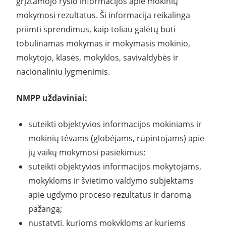
grįžtamojo ryšio informacijos apie mokinių
mokymosi rezultatus. Ši informacija reikalinga
priimti sprendimus, kaip toliau galėtų būti
tobulinamas mokymas ir mokymasis mokinio,
mokytojo, klasės, mokyklos, savivaldybės ir
nacionaliniu lygmenimis.
NMPP uždaviniai:
suteikti objektyvios informacijos mokiniams ir
mokinių tėvams (globėjams, rūpintojams) apie
jų vaikų mokymosi pasiekimus;
suteikti objektyvios informacijos mokytojams,
mokykloms ir švietimo valdymo subjektams
apie ugdymo proceso rezultatus ir daromą
pažangą;
nustatyti, kurioms mokykloms ar kuriems