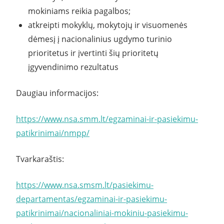
mokiniams reikia pagalbos;
atkreipti mokyklų, mokytojų ir visuomenės
dėmesį į nacionalinius ugdymo turinio
prioritetus ir įvertinti šių prioritetų
įgyvendinimo rezultatus
Daugiau informacijos:
https://www.nsa.smm.lt/egzaminai-ir-pasiekimu-
patikrinimai/nmpp/
Tvarkaraštis:
https://www.nsa.smsm.lt/pasiekimu-
departamentas/egzaminai-ir-pasiekimu-
patikrinimai/nacionaliniai-mokiniu-pasiekimu-