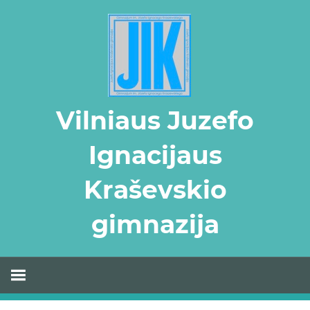
Skip
to
content
Vilniaus Juzefo
Ignacijaus
Kraševskio
gimnazija