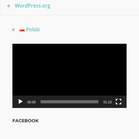
WordPress.org
Polski
Video
grotuvas
00:00
01:10
FACEBOOK