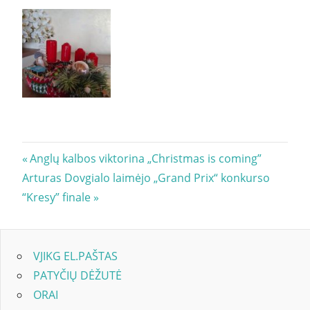
Navigacija
Previous
Anglų kalbos viktorina „Christmas is coming”
Next
Post:
Arturas Dovgialo laimėjo „Grand Prix“ konkurso
tarp
Post:
“Kresy” finale
įrašų
VJIKG EL.PAŠTAS
PATYČIŲ DĖŽUTĖ
ORAI