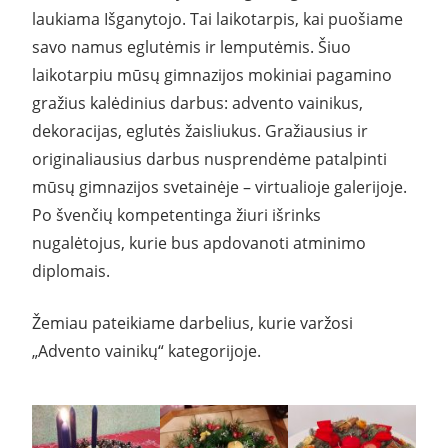
laukiama Išganytojo. Tai laikotarpis, kai puošiame
savo namus eglutėmis ir lemputėmis. Šiuo
laikotarpiu mūsų gimnazijos mokiniai pagamino
gražius kalėdinius darbus: advento vainikus,
dekoracijas, eglutės žaisliukus. Gražiausius ir
originaliausius darbus nusprendėme patalpinti
mūsų gimnazijos svetainėje – virtualioje galerijoje.
Po švenčių kompetentinga žiuri išrinks
nugalėtojus, kurie bus apdovanoti atminimo
diplomais.
Žemiau pateikiame darbelius, kurie varžosi
„Advento vainikų“ kategorijoje.