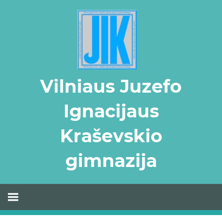
Skip
to
content
Vilniaus Juzefo
Ignacijaus
Kraševskio
gimnazija