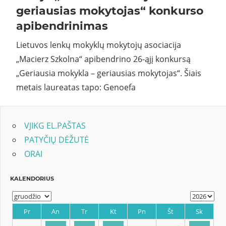
geriausias mokytojas“ konkurso
apibendrinimas
Lietuvos lenkų mokyklų mokytojų asociacija
„Macierz Szkolna“ apibendrino 26-ąjį konkursą
„Geriausia mokykla – geriausias mokytojas“. Šiais
metais laureatas tapo: Genoefa
VJIKG EL.PAŠTAS
PATYČIŲ DĖŽUTĖ
ORAI