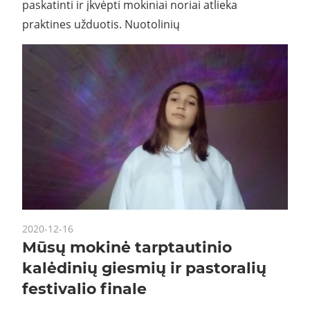
paskatinti ir įkvėpti mokiniai noriai atlieka
praktines užduotis. Nuotolinių
2020-12-16
Mūsų mokinė tarptautinio
kalėdinių giesmių ir pastoralių
festivalio finale