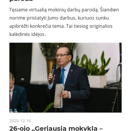
Tęsiame virtualią mokinių darbų parodą. Šiandien
norime pristatyti Jums darbus, kuriuos sunku
apibrėžti konkrečia tema. Tai tiesiog originalios
kalėdinės idėjos.
2020-12-16
26-ojo „Geriausia mokykla –