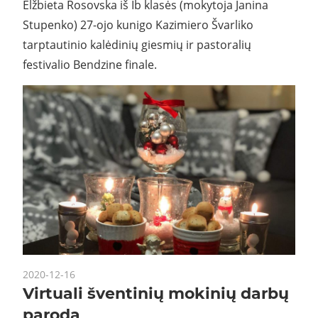
Elžbieta Rosovska iš Ib klasės (mokytoja Janina
Stupenko) 27-ojo kunigo Kazimiero Švarliko
tarptautinio kalėdinių giesmių ir pastoralių
festivalio Bendzine finale.
2020-12-16
Virtuali šventinių mokinių darbų
paroda