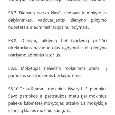
58.7. Dienyną tvarko klasės vadovas ir mokytojas
dalykininkas, vadovaujantis dienyno pildymo
nuostatais ir administracijos nurodymais.
58.8. Dienynų pildymą bei tvarkymą prižiūri
direktoriaus pavaduotojas ugdymui ir el. dienyno
tvarkymo administratorius.
58.9. Mokytojas neleidžia mokiniams ateiti į
pamokas su striukėmis bei kepurėmis.
58.10.Draudžiama mokinius išvaryti iš pamokų.
Savo pamokos ir pertraukos metu (jei mokinius
palieka kabinete) mokytojas atsako už mokykloje
esančių klasės mokinių saugumą.