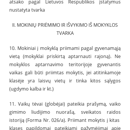
atsako pagal Lietuvos Respublikos įstatymus
nustatyta tvarka
II. MOKINIŲ PRIĖMIMO IR IŠVYKIMO IŠ MOKYKLOS
TVARKA
10. Mokiniai į mokyklą priimami pagal gyvenamąją
vietą (mokyklai priskirtą aptarnauti rajoną). Ne
mokyklos aptarnavimo teritorijoje gyvenantis
vaikas gali būti priimtas mokytis, jei atitinkamoje
klasėje yra laisvų vietų ir tinka kitos sąlygos
(ugdymo kalba ir kt.)
11. Vaikų tėvai (globėjai) pateikia prašymą, vaiko
gimimo liudijimo nuorašą, sveikatos raidos
istoriją (Forma Nr. 026/a). Priimant mokytis į kitas
klases papildomai pateikiami pažymėjimai apie