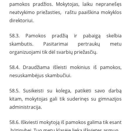
pamokos pradžios. Mokytojas, laiku nepranešęs
neatvykimo priežasties, raštu paaiškina mokyklos
direktoriui.
58.3. Pamokos pradžią ir pabaigą skelbia
skambutis. Pasitarimai pertraukų metu
organizuojami tik dėl svarbių priežasčių.
58.4. Draudžiama išleisti mokinius iš pamokos,
nesuskambėjus skambučiui.
58.5. Susikeisti su kolega, patikėti savo darbą
kitam, mokytojas gali tik suderinęs su gimnazijos
administracija.
58.6. Iškviesti mokytoją iš pamokos galima tik esant
būtinybei. Tuo metu klasėje lieka iškvietęs asmuo.