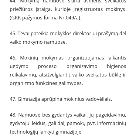
44. Mokymą namuose skiria asmens sveikatos
priežiūros įstaiga, kurioje įregistruotas mokinys
(GKK pažymos forma Nr.049/a).
45. Tėvai pateikia mokyklos direktoriui prašymą dėl
vaiko mokymo namuose.
46. Mokinių mokymas organizuojamas laikantis
ugdymo proceso organizavimo higienos
reikalavimų, atsižvelgiant į vaiko sveikatos būklę ir
organizmo funkcines galimybes.
47. Gimnazija aprūpina mokinius vadovėliais.
48. Namuose besigydantys vaikai, jų pageidavimu,
gydytojui leidus, gali dalį pamokų pvz. informacinių
technologijų lankyti gimnazijoje.