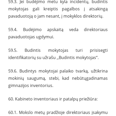
59.3. Jei budėjimo metu kyla incidentų, budintis
mokytojas gali kreiptis pagalbos į atsakingą
pavaduotoją o jam nesant, į mokyklos direktorių.
59.4. Budėjimo apskaitą veda direktoriaus
pavaduotojas ugdymui.
59.5. Budintis mokytojas turi prisisegti
identifikatorių su užrašu ,,Budintis mokytojas“.
59.6. Budintys mokytojai palaiko tvarką, užtikrina
mokinių saugumą, stebi, kad nebūtųgadinamas
gimnazijos inventorius.
60. Kabineto inventoriaus ir patalpų priežiūra:
60.1. Mokslo metų pradžioje direktoriaus įsakymu