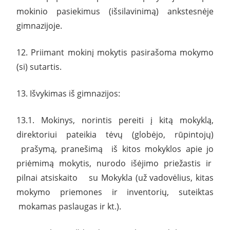
mokinio pasiekimus (išsilavinimą) ankstesnėje
gimnazijoje.
12. Priimant mokinį mokytis pasirašoma mokymo
(si) sutartis.
13. Išvykimas iš gimnazijos:
13.1. Mokinys, norintis pereiti į kitą mokyklą,
direktoriui pateikia tėvų (globėjo, rūpintojų)
prašymą, pranešimą iš kitos mokyklos apie jo
priėmimą mokytis, nurodo išėjimo priežastis ir
pilnai atsiskaito su Mokykla (už vadovėlius, kitas
mokymo priemones ir inventorių, suteiktas
mokamas paslaugas ir kt.).