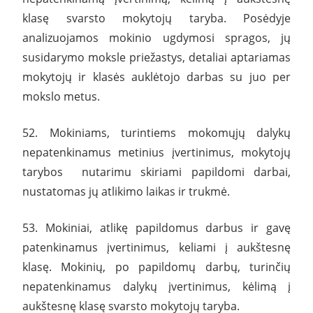
klasę svarsto mokytojų taryba. Posėdyje
analizuojamos mokinio ugdymosi spragos, jų
susidarymo moksle priežastys, detaliai aptariamas
mokytojų ir klasės auklėtojo darbas su juo per
mokslo metus.
52. Mokiniams, turintiems mokomųjų dalykų
nepatenkinamus metinius įvertinimus, mokytojų
tarybos nutarimu skiriami papildomi darbai,
nustatomas jų atlikimo laikas ir trukmė.
53. Mokiniai, atlikę papildomus darbus ir gavę
patenkinamus įvertinimus, keliami į aukštesnę
klasę. Mokinių, po papildomų darbų, turinčių
nepatenkinamus dalykų įvertinimus, kėlimą į
aukštesnę klasę svarsto mokytojų taryba.