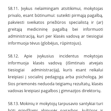
58.11. Įvykus nelaimingam atsitikimui, mokytojas
privalo, esant būtinumui: suteikti pirmąją pagalbą,
pakviesti sveikatos priežiūros specialistą ir (ar)
greitąją medicininę pagalbą bei informuoti
administraciją, kuri per klasės vadovą ar tiesiogiai
informuoja tėvus (globėjus, rūpintojus).
58.12. Apie įvykusius incidentus mokytojas
informuoja klasės vadovą (išimtinais atvejais
tiesiogiai administraciją), kuris esant reikalui
kreipiasi į socialinį pedagogą arba psichologą. Jei
šios priemonės neduoda teigiamų rezultatų, klasės
vadovas kreipiasi pagalbos į gimnazijos direktorių.
58.13. Mokinių ir mokytojų tarpusavio santykiai turi
būti grindžiami abipusės pagarbos, kultūros ir