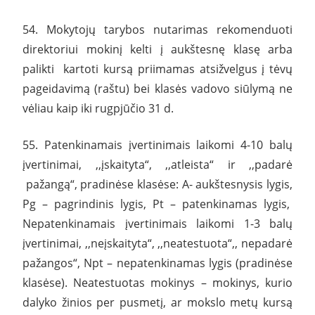
54. Mokytojų tarybos nutarimas rekomenduoti
direktoriui mokinį kelti į aukštesnę klasę arba
palikti kartoti kursą priimamas atsižvelgus į tėvų
pageidavimą (raštu) bei klasės vadovo siūlymą ne
vėliau kaip iki rugpjūčio 31 d.
55. Patenkinamais įvertinimais laikomi 4-10 balų
įvertinimai, ,,įskaityta“, ,,atleista“ ir ,,padarė
pažangą“, pradinėse klasėse: A- aukštesnysis lygis,
Pg – pagrindinis lygis, Pt – patenkinamas lygis,
Nepatenkinamais įvertinimais laikomi 1-3 balų
įvertinimai, ,,neįskaityta“, ,,neatestuota“,, nepadarė
pažangos“, Npt – nepatenkinamas lygis (pradinėse
klasėse). Neatestuotas mokinys – mokinys, kurio
dalyko žinios per pusmetį, ar mokslo metų kursą