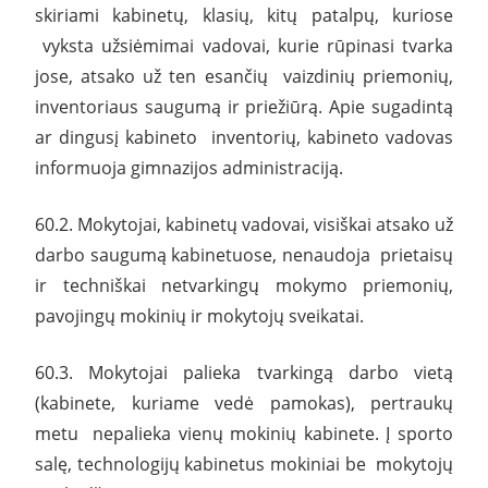
skiriami kabinetų, klasių, kitų patalpų, kuriose
vyksta užsiėmimai vadovai, kurie rūpinasi tvarka
jose, atsako už ten esančių vaizdinių priemonių,
inventoriaus saugumą ir priežiūrą. Apie sugadintą
ar dingusį kabineto inventorių, kabineto vadovas
informuoja gimnazijos administraciją.
60.2. Mokytojai, kabinetų vadovai, visiškai atsako už
darbo saugumą kabinetuose, nenaudoja prietaisų
ir techniškai netvarkingų mokymo priemonių,
pavojingų mokinių ir mokytojų sveikatai.
60.3. Mokytojai palieka tvarkingą darbo vietą
(kabinete, kuriame vedė pamokas), pertraukų
metu nepalieka vienų mokinių kabinete. Į sporto
salę, technologijų kabinetus mokiniai be mokytojų