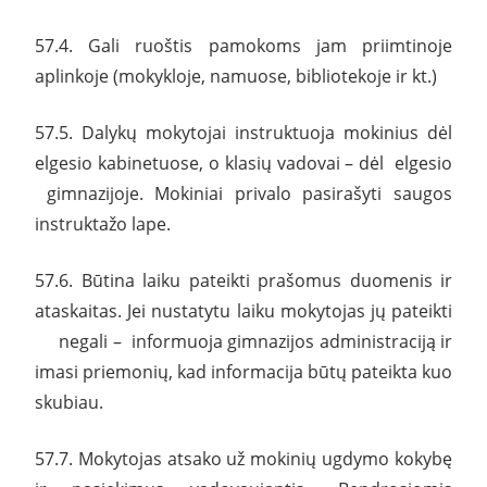
57.4. Gali ruoštis pamokoms jam priimtinoje
aplinkoje (mokykloje, namuose, bibliotekoje ir kt.)
57.5. Dalykų mokytojai instruktuoja mokinius dėl
elgesio kabinetuose, o klasių vadovai – dėl elgesio
gimnazijoje. Mokiniai privalo pasirašyti saugos
instruktažo lape.
57.6. Būtina laiku pateikti prašomus duomenis ir
ataskaitas. Jei nustatytu laiku mokytojas jų pateikti
negali – informuoja gimnazijos administraciją ir
imasi priemonių, kad informacija būtų pateikta kuo
skubiau.
57.7. Mokytojas atsako už mokinių ugdymo kokybę