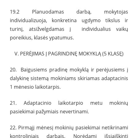
19.2 Planuodamas darbą, mokytojas
individualizuoja, konkretina ugdymo tikslus ir
turinį, atsižvelgdamas į individualius vaikų
poreikius, klasės ypatumus.
V. PERĖJIMAS Į PAGRINDINĘ MOKYKLĄ (5 KLASĘ)
20. Baigusiems pradinę mokyklą ir perėjusiems į
dalykinę sistemą mokiniams skiriamas adaptacinis
1 mėnesio laikotarpis.
21. Adaptacinio laikotarpio metu mokinių
pasiekimai pažymiais nevertinami.
22. Pirmąjį mėnesį mokinių pasiekimai netikrinami
kontroliniais darbais. Norėdami išsiaiškinti