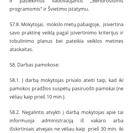
ir pasiekimus vadovaujantis ,,Bendrosiomis
programomis“ ir Švietimo įstatymu.
57.8. Mokytojai, mokslo metų pabaigoje, įsivertina
savo praktinę veiklą pagal įsivertinimo kriterijus ir
tobulinimo planus bei pateikia veiklos metines
ataskaitas.
58. Darbas pamokose:
58.1. Į darbą mokytojas privalo ateiti taip, kad iki
pamokos pradžios suspėtų pasiruošti pamokai (ne
vėliau kaip prieš 10 min.).
58.2. Negalintis atvykti į darbą mokytojas apie tai
informuoja administraciją iš vakaro arba
išskirtiniais atvejais ne vėliau kaip prieš 30 min. iki