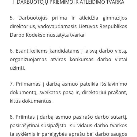
I. DARBUOTOJŲ PRIĖMIMO IR ATLEIDIMO TVARKA
5. Darbuotojus priima ir atleidžia gimnazijos
direktorius, vadovaudamasis Lietuvos Respublikos
Darbo Kodekso nustatyta tvarka.
6. Esant keliems kandidatams į laisvą darbo vietą,
organizuojamas atviras konkursas darbo vietai
užimti.
7. Priimamas į darbą asmuo pateikia išsilavinimo
dokumentą, sveikatos pasą ir, direktoriui prašant,
kitus dokumentus.
8. Priimtas į darbą asmuo pasirašo darbo sutartį,
pasirašytinai susipažįsta su vidaus darbo tvarkos
taisyklėmis ir pareigybės aprašu bei darbo saugos