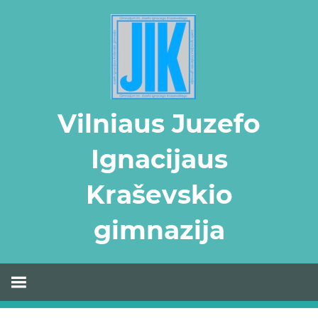
Skip
to
content
Vilniaus Juzefo
Ignacijaus
Kraševskio
gimnazija