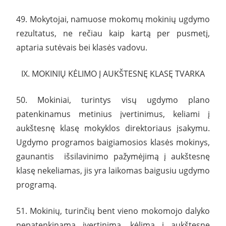
49. Mokytojai, namuose mokomų mokinių ugdymo
rezultatus, ne rečiau kaip kartą per pusmetį,
aptaria sutėvais bei klasės vadovu.
IX. MOKINIŲ KĖLIMO Į AUKŠTESNĘ KLASĘ TVARKA
50. Mokiniai, turintys visų ugdymo plano
patenkinamus metinius įvertinimus, keliami į
aukštesnę klasę mokyklos direktoriaus įsakymu.
Ugdymo programos baigiamosios klasės mokinys,
gaunantis išsilavinimo pažymėjimą į aukštesnę
klasę nekeliamas, jis yra laikomas baigusiu ugdymo
programą.
51. Mokinių, turinčių bent vieno mokomojo dalyko
nepatenkinamą įvertinimą, kėlimą į aukštesnę