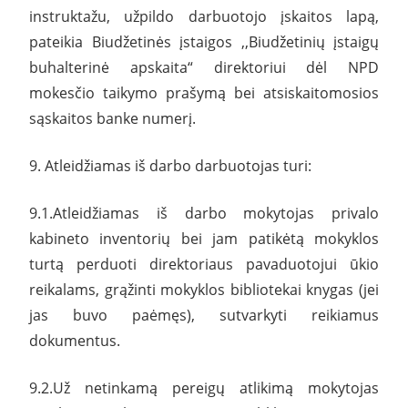
instruktažu, užpildo darbuotojo įskaitos lapą,
pateikia Biudžetinės įstaigos ,,Biudžetinių įstaigų
buhalterinė apskaita“ direktoriui dėl NPD
mokesčio taikymo prašymą bei atsiskaitomosios
sąskaitos banke numerį.
9. Atleidžiamas iš darbo darbuotojas turi:
9.1.Atleidžiamas iš darbo mokytojas privalo
kabineto inventorių bei jam patikėtą mokyklos
turtą perduoti direktoriaus pavaduotojui ūkio
reikalams, grąžinti mokyklos bibliotekai knygas (jei
jas buvo paėmęs), sutvarkyti reikiamus
dokumentus.
9.2.Už netinkamą pereigų atlikimą mokytojas