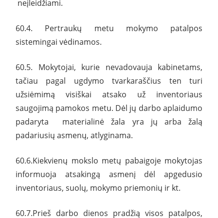
neįleidžiami.
60.4. Pertraukų metu mokymo patalpos
sistemingai vėdinamos.
60.5. Mokytojai, kurie nevadovauja kabinetams,
tačiau pagal ugdymo tvarkaraščius ten turi
užsiėmimą visiškai atsako už inventoriaus
saugojimą pamokos metu. Dėl jų darbo aplaidumo
padaryta materialinė žala yra jų arba žalą
padariusių asmenų, atlyginama.
60.6.Kiekvienų mokslo metų pabaigoje mokytojas
informuoja atsakingą asmenį dėl apgedusio
inventoriaus, suolų, mokymo priemonių ir kt.
60.7.Prieš darbo dienos pradžią visos patalpos,