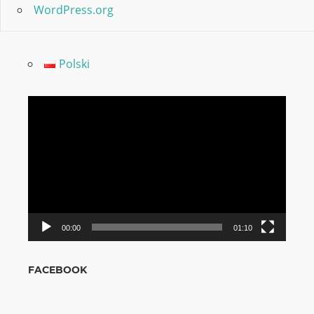
WordPress.org
Polski
Video
grotuvas
00:00
01:10
FACEBOOK