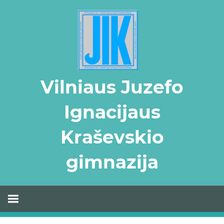
Skip
to
content
Vilniaus Juzefo
Ignacijaus
Kraševskio
gimnazija