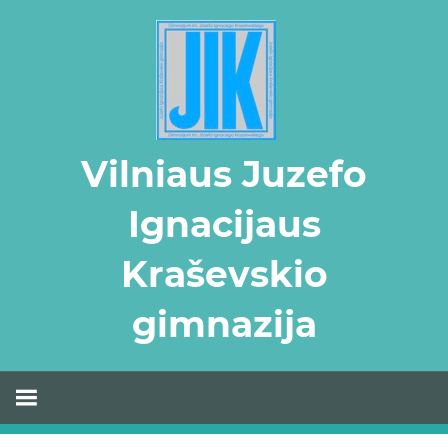
Skip
to
content
Vilniaus Juzefo
Ignacijaus
Kraševskio
gimnazija