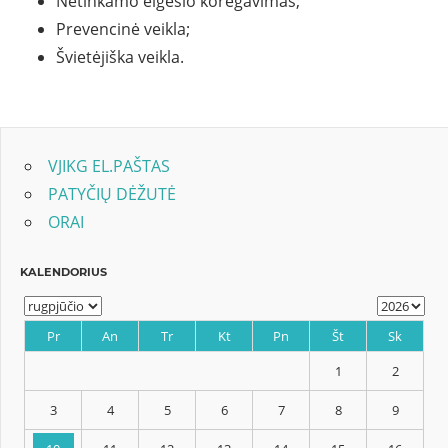
Netinkamo elgesio koregavimas;
Prevencinė veikla;
Švietėjiška veikla.
VJIKG EL.PAŠTAS
PATYČIŲ DĖŽUTĖ
ORAI