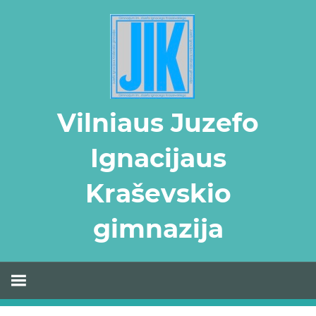
Skip
to
content
Vilniaus Juzefo
Ignacijaus
Kraševskio
gimnazija