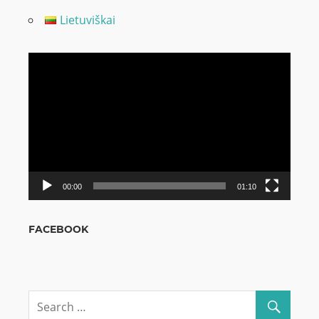
Lietuviškai
Odtwarzacz
video
00:00
01:10
FACEBOOK