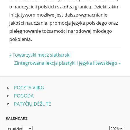
o nauczycieli polskich szkół za granicą. Dzięki takim
inicjatywom możliwe jest dalsze wzmacnianie
jakości nauczania, promocja języka polskiego oraz
pielęgnowanie tożsamości narodowej młodego
pokolenia.
Nawigacja
Previous
Towarzyski mecz siatkarski
Post:
Next
Zintegrowana lekcja plastyki i języka litewskiego
wpisu
Post:
POCZTA VJIKG
POGODA
PATYČIŲ DĖŽUTĖ