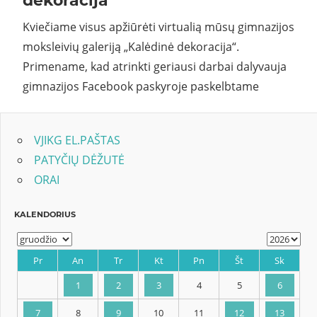
dekoracija”
Kviečiame visus apžiūrėti virtualią mūsų gimnazijos
moksleivių galeriją „Kalėdinė dekoracija“.
Primename, kad atrinkti geriausi darbai dalyvauja
gimnazijos Facebook paskyroje paskelbtame
VJIKG EL.PAŠTAS
PATYČIŲ DĖŽUTĖ
ORAI