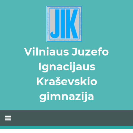
Skip
to
content
Vilniaus Juzefo
Ignacijaus
Kraševskio
gimnazija