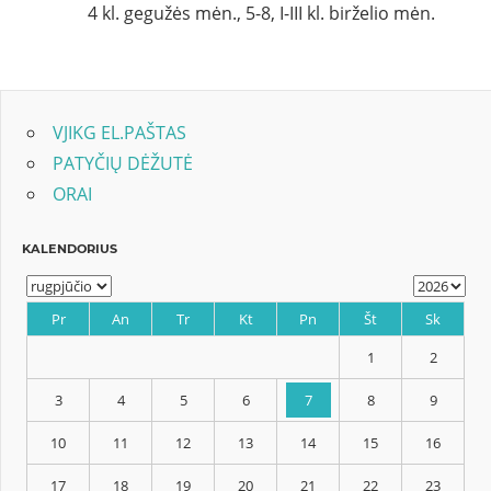
4 kl. gegužės mėn., 5-8, I-III kl. birželio mėn.
VJIKG EL.PAŠTAS
PATYČIŲ DĖŽUTĖ
ORAI