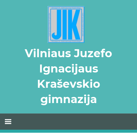
Skip
to
content
Vilniaus Juzefo
Ignacijaus
Kraševskio
gimnazija