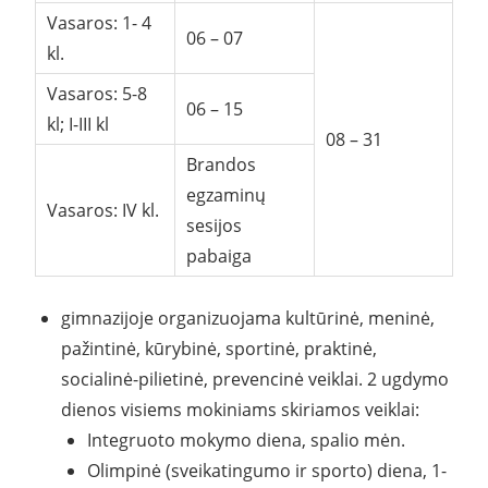
Vasaros: 1- 4
06 – 07
kl.
Vasaros: 5-8
06 – 15
kl; I-III kl
08 – 31
Brandos
egzaminų
Vasaros: IV kl.
sesijos
pabaiga
gimnazijoje organizuojama kultūrinė, meninė,
pažintinė, kūrybinė, sportinė, praktinė,
socialinė-pilietinė, prevencinė veiklai. 2 ugdymo
dienos visiems mokiniams skiriamos veiklai:
Integruoto mokymo diena, spalio mėn.
Olimpinė (sveikatingumo ir sporto) diena, 1-