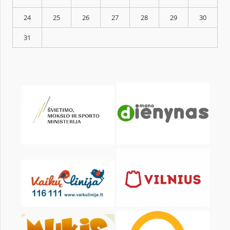
KALENDORIUS
Pr
An
Tr
Kt
Pn
Št
1