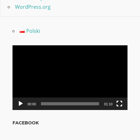
WordPress.org
Polski
Video
grotuvas
00:00
01:10
FACEBOOK