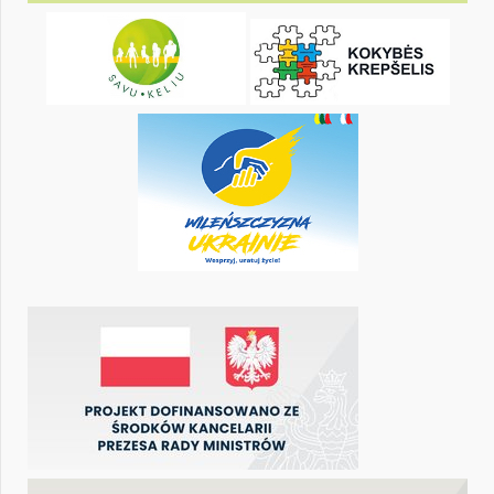
KALENDORIUS
Pr
An
Tr
Kt
Pn
Št
1
3
4
5
6
7
8
10
11
12
13
14
15