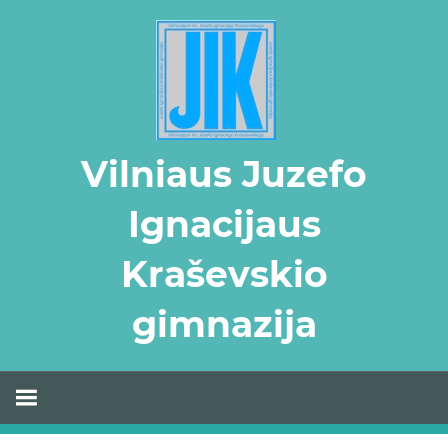
Skip
to
content
Vilniaus Juzefo
Ignacijaus
Kraševskio
gimnazija