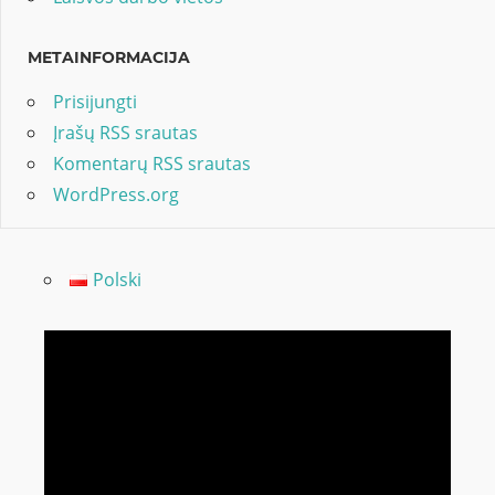
METAINFORMACIJA
Prisijungti
Įrašų RSS srautas
Komentarų RSS srautas
WordPress.org
Polski
Video
grotuvas