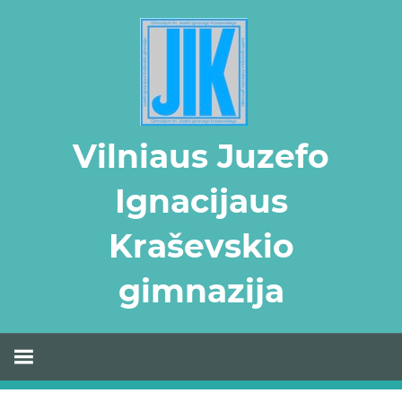
Skip
to
content
Vilniaus Juzefo
Ignacijaus
Kraševskio
gimnazija