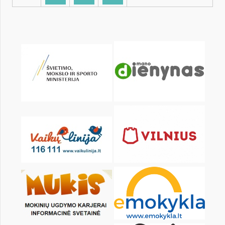
KALENDORIUS
Pr
An
Tr
Kt
Pn
Št
1
2
3
4
6
7
8
9
10
11
13
14
15
16
17
18
20
21
22
23
24
25
27
28
29
30