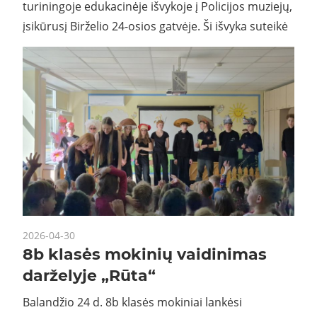
turiningoje edukacinėje išvykoje į Policijos muziejų,
įsikūrusį Birželio 24-osios gatvėje. Ši išvyka suteikė
2026-04-30
8b klasės mokinių vaidinimas
darželyje „Rūta“
Balandžio 24 d. 8b klasės mokiniai lankėsi