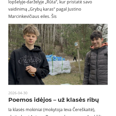
lopšelyje-darželyje „Rūta“, kur pristatė savo
vaidinimą „Grybų karas“ pagal Justino
Marcinkevičiaus eiles. Šis
2026-04-30
Poemos idėjos – už klasės ribų
Ia klasės mokiniai (mokytoja Ieva Čereškaitė),