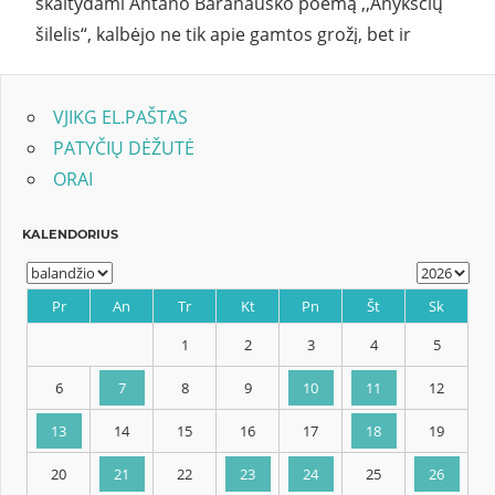
skaitydami Antano Baranausko poemą ,,Anykščių
šilelis“, kalbėjo ne tik apie gamtos grožį, bet ir
VJIKG EL.PAŠTAS
PATYČIŲ DĖŽUTĖ
ORAI