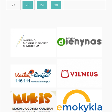
KALENDORIUS
Pr
An
Tr
Kt
Pn
Št
1
2
3
4
6
7
8
9
10
11