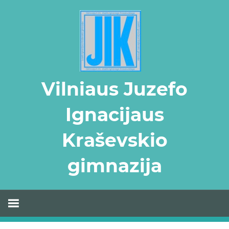
Skip
to
content
Vilniaus Juzefo
Ignacijaus
Kraševskio
gimnazija