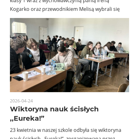
klasy 1 wraz z wychowawczynią panią Ireną
Kogarko oraz przewodnikiem Melisą wybrali się
2026-04-24
Wiktoryna nauk ścisłych
,,Eureka!”
23 kwietnia w naszej szkole odbyła się wiktoryna
nauk ścisłych ,,Eureka!”, zorganizowana przez