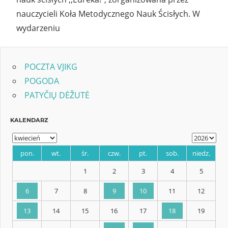
nauczycieli Koła Metodycznego Nauk Ścisłych. W
wydarzeniu
POCZTA VJIKG
POGODA
PATYČIŲ DĖŽUTĖ