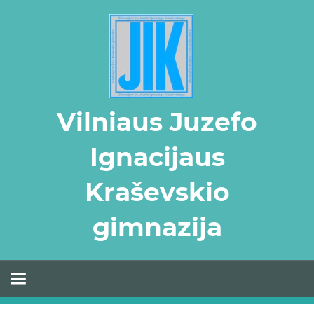
Skip
to
content
Vilniaus Juzefo
Ignacijaus
Kraševskio
gimnazija