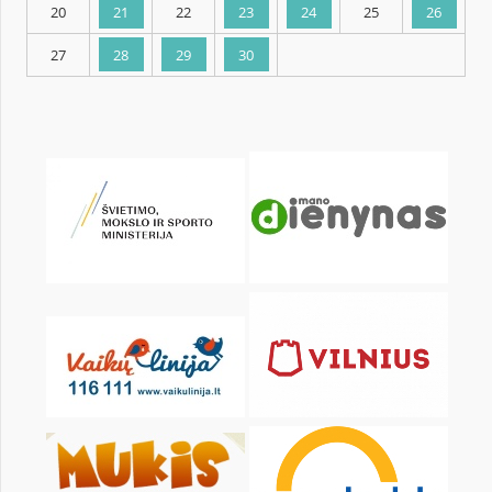
KALENDORIUS
Pr
An
Tr
Kt
Pn
Št
1
2
3
4
6
7
8
9
10
11
13
14
15
16
17
18