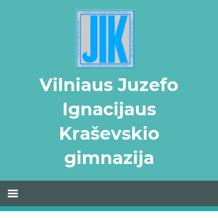
Skip
to
content
Vilniaus Juzefo
Ignacijaus
Kraševskio
gimnazija