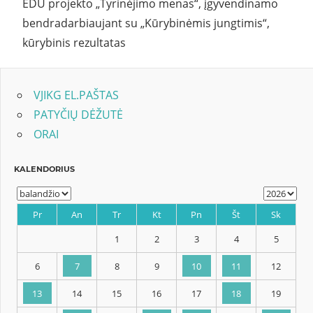
EDU projekto „Tyrinėjimo menas“, įgyvendinamo
bendradarbiaujant su „Kūrybinėmis jungtimis“,
kūrybinis rezultatas
VJIKG EL.PAŠTAS
PATYČIŲ DĖŽUTĖ
ORAI