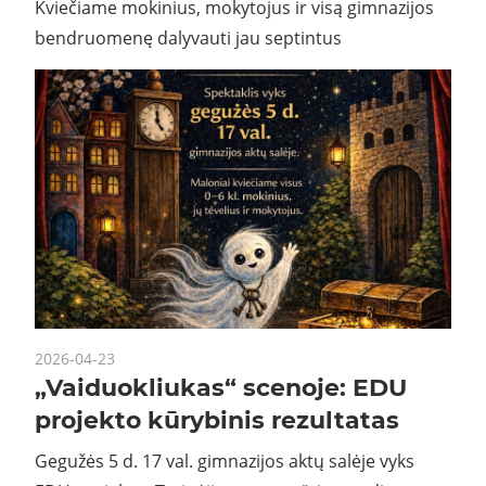
Kviečiame mokinius, mokytojus ir visą gimnazijos
bendruomenę dalyvauti jau septintus
2026-04-23
„Vaiduokliukas“ scenoje: EDU
projekto kūrybinis rezultatas
Gegužės 5 d. 17 val. gimnazijos aktų salėje vyks