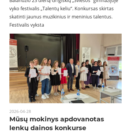
Balandžio 23 dieną Grigiškių „Šviesos“ gimnazijoje
vyko festivalis „Talentų keliu“. Konkursas skirtas
skatinti jaunus muzikinius ir meninius talentus.
Festivalis vyksta
2026-04-28
Mūsų mokinys apdovanotas
lenkų dainos konkurse