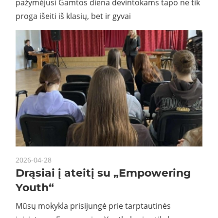
pažymėjusi Gamtos diena devintokams tapo ne tik
proga išeiti iš klasių, bet ir gyvai
2026-04-28
Drąsiai į ateitį su „Empowering
Youth“
Mūsų mokykla prisijungė prie tarptautinės