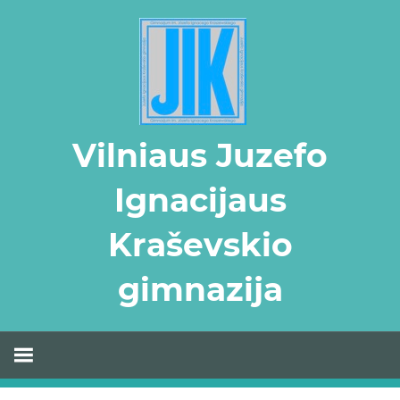
Skip
to
content
Vilniaus Juzefo
Ignacijaus
Kraševskio
gimnazija