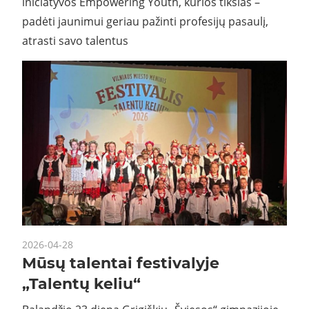
iniciatyvos Empowering Youth, kurios tikslas –
padėti jaunimui geriau pažinti profesijų pasaulį,
atrasti savo talentus
2026-04-28
Mūsų talentai festivalyje
„Talentų keliu“