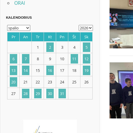
ORAI
KALENDORIUS
Pr
An
Tr
Kt
Pn
Št
Sk
1
2
3
4
5
6
7
8
9
10
11
12
13
14
15
16
17
18
19