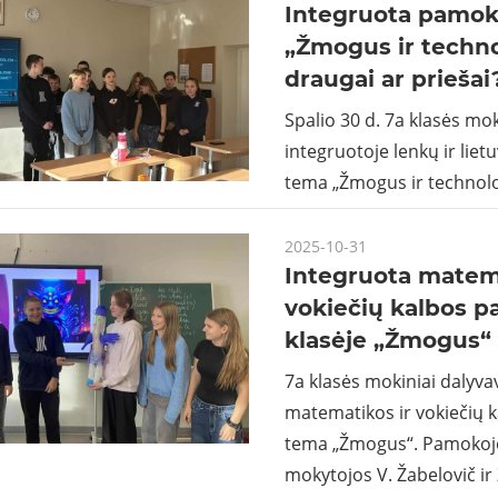
Integruota pamoka
„Žmogus ir techno
draugai ar priešai
Spalio 30 d. 7a klasės mo
integruotoje lenkų ir lie
tema „Žmogus ir technolo
2025-10-31
Integruota matema
vokiečių kalbos 
klasėje „Žmogus“
7a klasės mokiniai dalyva
matematikos ir vokiečių 
tema „Žmogus“. Pamokoje
mokytojos V. Žabelovič ir 