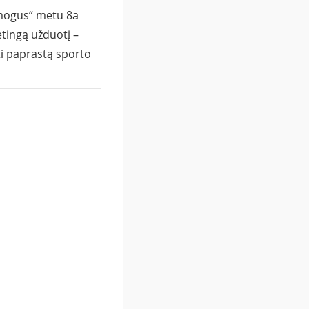
mogus“ metu 8a
tingą užduotį –
ti paprastą sporto