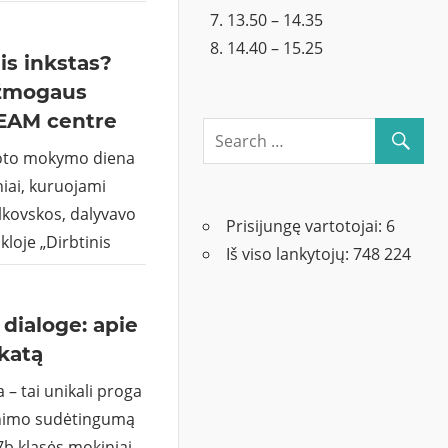
13.50 – 14.35
14.40 – 15.25
nis inkstas?
 žmogaus
TEAM centre
uoto mokymo diena
iai, kuruojami
alkovskos, dalyvavo
Prisijungę vartotojai:
6
kloje „Dirbtinis
Iš viso lankytojų:
748 224
a dialoge: apie
ikatą
– tai unikali proga
enimo sudėtingumą
7b klasės mokiniai