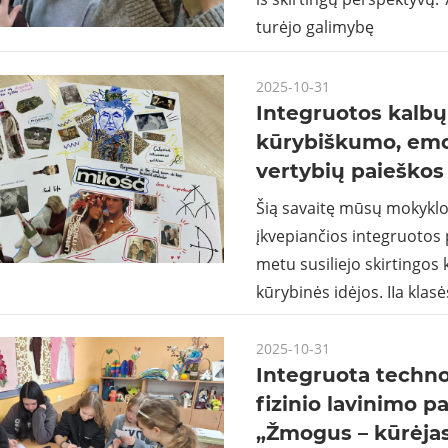
turėjo galimybę
2025-10-31
Integruotos kalb
kūrybiškumo, emoc
vertybių paieškos
Šią savaitę mūsų mokyklo
įkvepiančios integruotos
metu susiliejo skirtingos 
kūrybinės idėjos. IIa klas
2025-10-31
Integruota technol
fizinio lavinimo 
„Žmogus – kūrėjas 