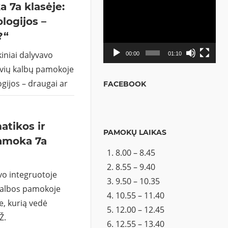
 7a klasėje:
Video
logijos –
grotuvas
?“
kiniai dalyvavo
00:00
01:10
tuvių kalbų pamokoje
gijos – draugai ar
FACEBOOK
tikos ir
PAMOKŲ LAIKAS
pamoka 7a
8.00 – 8.45
8.55 – 9.40
vo integruotoje
9.50 – 10.35
kalbos pamokoje
10.55 – 11.40
, kurią vedė
12.00 – 12.45
Ž.
12.55 – 13.40