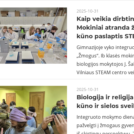
2025-10-31
Kaip veikia dirbti
Mokiniai atranda
kūno paslaptis S
Gimnazijoje vyko integr
„Žmogus“. Ib klasės mokin
biologijos mokytojos J. Š
Vilniaus STEAM centro vei
2025-10-31
Biologija ir religij
kūno ir sielos sve
Integruoto mokymo diena 
pažvelgti į žmogaus gyv
iš skirtingų perspektyvų. 