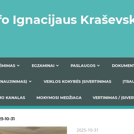
fo Ignacijaus Kraševs
PRIĖMIMAS
EGZAMINAI
PASLAUGOS
NIO ATNAUJINIMAS)
VEIKLOS KOKYBĖS ĮSIVERTINIM
S TEIKIMO KANALAS
MOKYMOSI MEDŽIAGA
VERTIN
5-10-31
2025-10-31