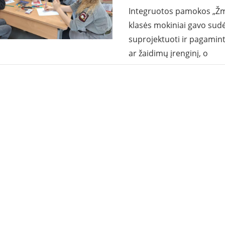
Integruotos pamokos „Ž
klasės mokiniai gavo sudė
suprojektuoti ir pagamin
ar žaidimų įrenginį, o