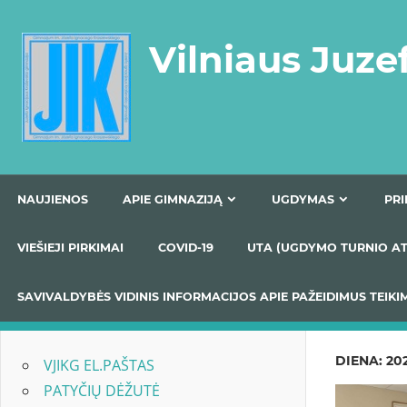
Skip
to
Vilniaus Juze
content
NAUJIENOS
APIE GIMNAZIJĄ
UGDYMAS
VIEŠIEJI PIRKIMAI
COVID-19
UTA (UGDYMO TUR
SAVIVALDYBĖS VIDINIS INFORMACIJOS APIE PAŽEIDIMU
DIENA:
202
VJIKG EL.PAŠTAS
PATYČIŲ DĖŽUTĖ