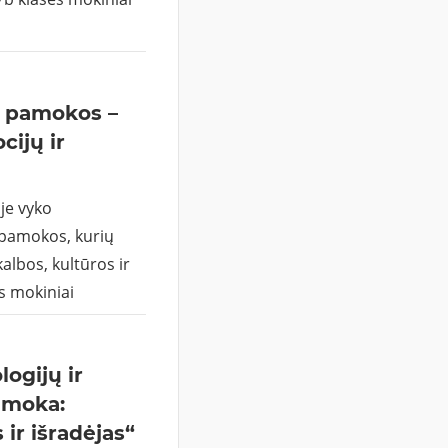
ų pamokos –
ijų ir
je vyko
 pamokos, kurių
kalbos, kultūros ir
ės mokiniai
ogijų ir
pamoka:
ir išradėjas“