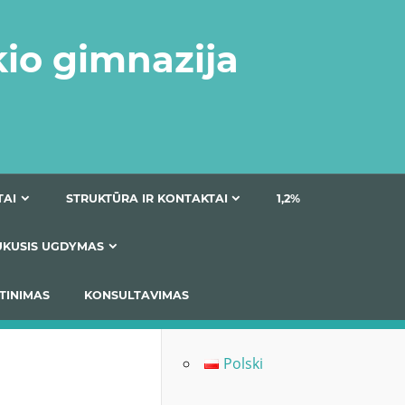
kio gimnazija
DOKUMENTAI
STRUKTŪRA IR KONTAKTAI
1
AS
ĮTRAUKUSIS UGDYMAS
IMAS / ĮSIVERTINIMAS
KONSULTAVIMAS
Polski