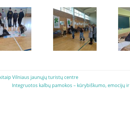
acija
taip Vilniaus jaunųjų turistų centre
Next
Integruotos kalbų pamokos – kūrybiškumo, emocijų ir
Post: