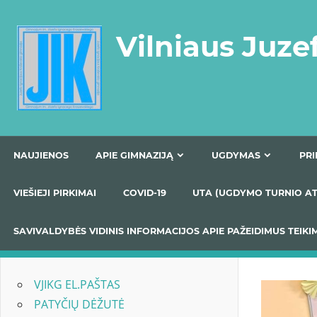
Skip
to
Vilniaus Juze
content
NAUJIENOS
APIE GIMNAZIJĄ
UGDYMAS
VIEŠIEJI PIRKIMAI
COVID-19
UTA (UGDYMO TUR
SAVIVALDYBĖS VIDINIS INFORMACIJOS APIE PAŽEIDIMU
VJIKG EL.PAŠTAS
PATYČIŲ DĖŽUTĖ