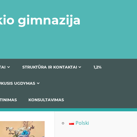
kio gimnazija
DOKUMENTAI
STRUKTŪRA IR KONTAKTAI
1
AS
ĮTRAUKUSIS UGDYMAS
IMAS / ĮSIVERTINIMAS
KONSULTAVIMAS
Polski