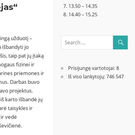
jas“
13.50 – 14.35
14.40 – 15.25
ngą užduotį –
 išbandyti jo
s, taip pat jų įtaką
gaus fizinei ir
Prisijungę vartotojai:
8
arines priemones ir
Iš viso lankytojų:
746 547
imus. Darbas buvo
savo projektus.
š karto išbandė jų
rė taisykles ir
ir vedė
ševičienė.