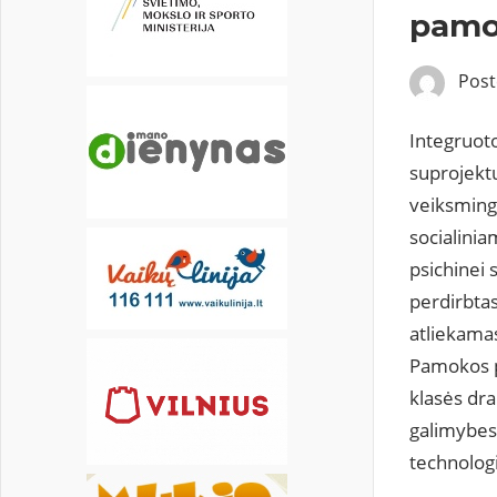
20
21
22
23
24
25
26
pamok
27
28
29
30
31
Pos
Integruot
suprojektu
veiksmingu
socialinia
psichinei
perdirbtas
atliekamas
Pamokos pa
klasės dra
galimybes
technologi