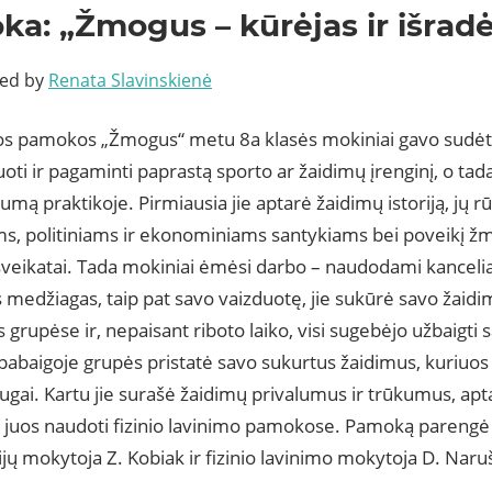
a: „Žmogus – kūrėjas ir išradė
ted by
Renata Slavinskienė
os pamokos „Žmogus“ metu 8a klasės mokiniai gavo sudėti
oti ir pagaminti paprastą sporto ar žaidimų įrenginį, o tada
mą praktikoje. Pirmiausia jie aptarė žaidimų istoriją, jų rūši
ms, politiniams ir ekonominiams santykiams bei poveikį žmo
 sveikatai. Tada mokiniai ėmėsi darbo – naudodami kanceli
 medžiagas, taip pat savo vaizduotę, jie sukūrė savo žaid
 grupėse ir, nepaisant riboto laiko, visi sugebėjo užbaigti 
baigoje grupės pristatė savo sukurtus žaidimus, kuriuos i
ugai. Kartu jie surašė žaidimų privalumus ir trūkumus, apta
 juos naudoti fizinio lavinimo pamokose. Pamoką parengė 
jų mokytoja Z. Kobiak ir fizinio lavinimo mokytoja D. Naru