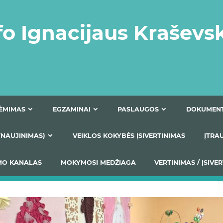
fo Ignacijaus Kraševs
PRIĖMIMAS
EGZAMINAI
PASLAUGOS
NIO ATNAUJINIMAS)
VEIKLOS KOKYBĖS ĮSIVERTINIM
S TEIKIMO KANALAS
MOKYMOSI MEDŽIAGA
VERTIN