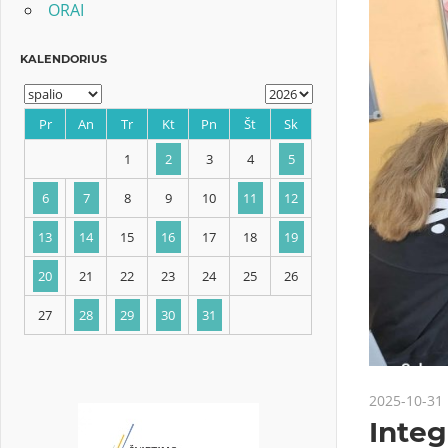
ORAI
KALENDORIUS
Pr
An
Tr
Kt
Pn
Št
Sk
1
2
3
4
5
6
7
8
9
10
11
12
2025-10-31
13
14
15
16
17
18
19
Integ