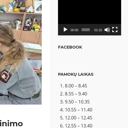
Video
grotuvas
00:00
01:10
FACEBOOK
PAMOKŲ LAIKAS
8.00 – 8.45
8.55 – 9.40
9.50 – 10.35
10.55 – 11.40
12.00 – 12.45
vinimo
12.55 – 13.40