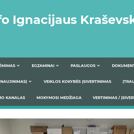
fo Ignacijaus Kraševs
PRIĖMIMAS
EGZAMINAI
PASLAUGOS
NIO ATNAUJINIMAS)
VEIKLOS KOKYBĖS ĮSIVERTINIM
S TEIKIMO KANALAS
MOKYMOSI MEDŽIAGA
VERTIN