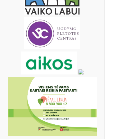
įrašų