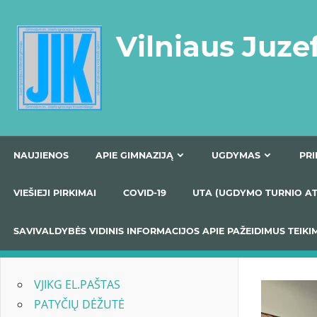
Skip
to
Vilniaus Juze
content
NAUJIENOS
APIE GIMNAZIJĄ
UGDYMAS
VIEŠIEJI PIRKIMAI
COVID-19
UTA (UGDYMO TUR
SAVIVALDYBĖS VIDINIS INFORMACIJOS APIE PAŽEIDIMU
VJIKG EL.PAŠTAS
PATYČIŲ DĖŽUTĖ