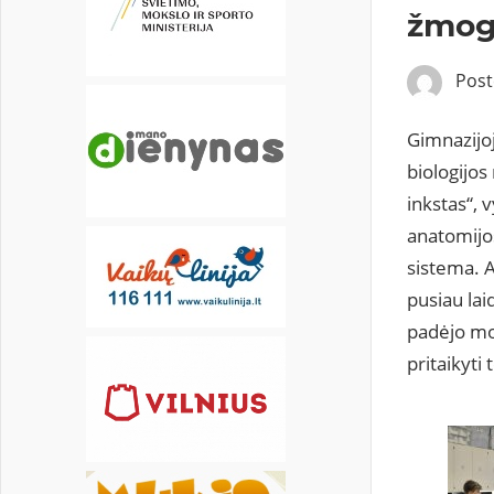
20
21
22
23
24
25
26
žmog
27
28
29
30
31
Pos
Gimnazijo
biologijos
inkstas“, 
anatomijos
sistema. A
pusiau lai
padėjo mok
pritaikyti