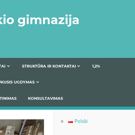
kio gimnazija
DOKUMENTAI
STRUKTŪRA IR KONTAKTAI
1
AS
ĮTRAUKUSIS UGDYMAS
IMAS / ĮSIVERTINIMAS
KONSULTAVIMAS
Polski