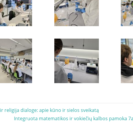
acija
ir religija dialoge: apie kūno ir sielos sveikatą
Next
Integruota matematikos ir vokiečių kalbos pamoka 7
Post: