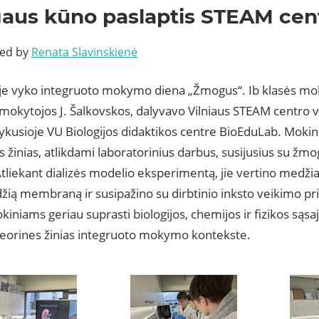
aus kūno paslaptis STEAM cen
ted by
Renata Slavinskienė
je vyko integruoto mokymo diena „Žmogus“. Ib klasės mok
 mokytojos J. Šalkovskos, dalyvavo Vilniaus STEAM centro ve
vykusioje VU Biologijos didaktikos centre BioEduLab. Mokini
 žinias, atlikdami laboratorinius darbus, susijusius su žm
tliekant dializės modelio eksperimentą, jie vertino medži
džią membraną ir susipažino su dirbtinio inksto veikimo pri
iniams geriau suprasti biologijos, chemijos ir fizikos sąsaj
 teorines žinias integruoto mokymo kontekste.