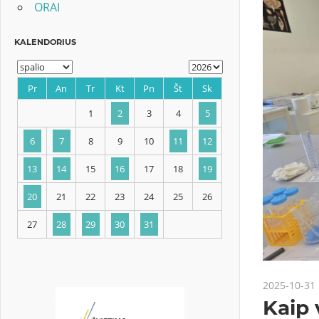
ORAI
KALENDORIUS
Pr
An
Tr
Kt
Pn
Št
Sk
1
2
3
4
5
6
7
8
9
10
11
12
2025-10-31
13
14
15
16
17
18
19
Kaip 