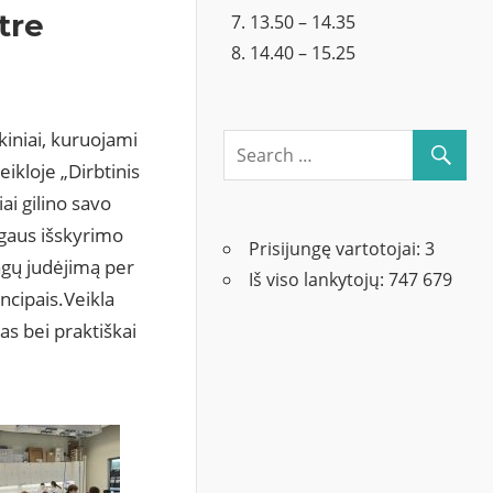
tre
13.50 – 14.35
14.40 – 15.25
iniai, kuruojami
ikloje „Dirbtinis
ai gilino savo
ogaus išskyrimo
Prisijungę vartotojai:
3
agų judėjimą per
Iš viso lankytojų:
747 679
ncipais.Veikla
as bei praktiškai