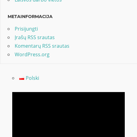
METAINFORMACIJA
Prisijungti
Įrašų RSS srautas
Komentarų RSS srautas
WordPress.org
Polski
Video
grotuvas