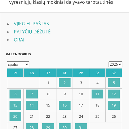
vyresniųjų klasių mokiniai dalyvavo tarptautinės
VJIKG EL.PAŠTAS
PATYČIŲ DĖŽUTĖ
ORAI