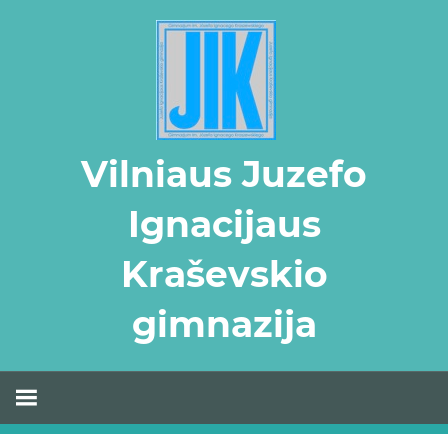
Skip
to
content
Vilniaus Juzefo
Ignacijaus
Kraševskio
gimnazija