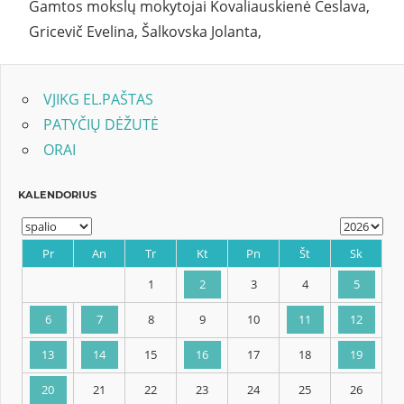
Gamtos mokslų mokytojai Kovaliauskienė Česlava,
Gricevič Evelina, Šalkovska Jolanta,
VJIKG EL.PAŠTAS
PATYČIŲ DĖŽUTĖ
ORAI