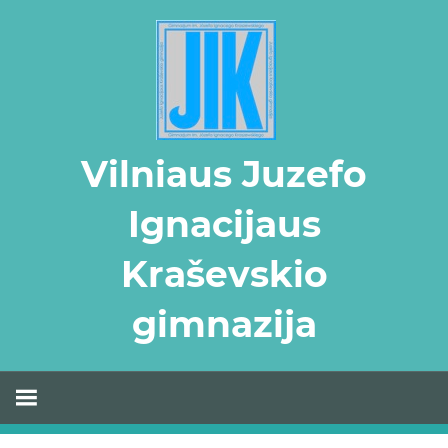
Skip
to
content
Vilniaus Juzefo
Ignacijaus
Kraševskio
gimnazija