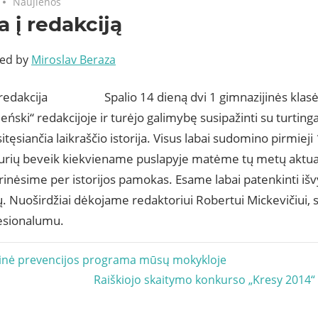
Naujienos
a į redakciją
ted by
Miroslav Beraza
Spalio 14 dieną dvi 1 gimnazijinės klasė
leński“ redakcijoje ir turėjo galimybę susipažinti su turtinga
tęsiančia laikraščio istorija. Visus labai sudomino pirmieji
 kurių beveik kiekviename puslapyje matėme tų metų aktua
inėsime per istorijos pamokas. Esame labai patenkinti išv
ų. Nuoširdžiai dėkojame redaktoriui Robertui Mickevičiui
esionalumu.
acija
inė prevencijos programa mūsų mokykloje
Next
Raiškiojo skaitymo konkurso „Kresy 2014“
Post: