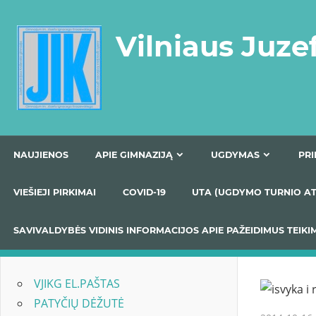
Skip
to
Vilniaus Juze
content
NAUJIENOS
APIE GIMNAZIJĄ
UGDYMAS
VIEŠIEJI PIRKIMAI
COVID-19
UTA (UGDYMO TUR
SAVIVALDYBĖS VIDINIS INFORMACIJOS APIE PAŽEIDIMU
VJIKG EL.PAŠTAS
PATYČIŲ DĖŽUTĖ