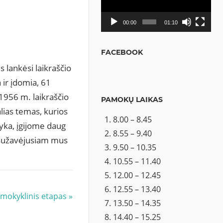
00:00
01:10
FACEBOOK
s lankėsi laikraščio
 ir įdomia, 61
 1956 m. laikraščio
PAMOKŲ LAIKAS
lias temas, kurios
8.00 – 8.45
yka, įgijome daug
8.55 – 9.40
, sužavėjusiam mus
9.50 – 10.35
10.55 – 11.40
12.00 – 12.45
12.55 – 13.40
 mokyklinis etapas
13.50 – 14.35
14.40 – 15.25