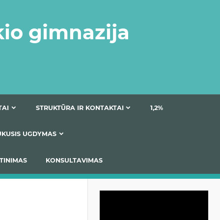
kio gimnazija
DOKUMENTAI
STRUKTŪRA IR KONTAKTAI
1
AS
ĮTRAUKUSIS UGDYMAS
IMAS / ĮSIVERTINIMAS
KONSULTAVIMAS
Video
grotuvas