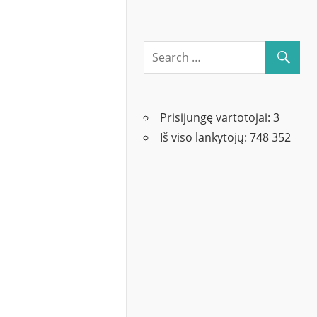
Prisijungę vartotojai:
3
Iš viso lankytojų:
748 352