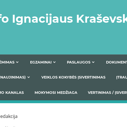
fo Ignacijaus Kraševs
PRIĖMIMAS
EGZAMINAI
PASLAUGOS
NIO ATNAUJINIMAS)
VEIKLOS KOKYBĖS ĮSIVERTINIM
S TEIKIMO KANALAS
MOKYMOSI MEDŽIAGA
VERTIN