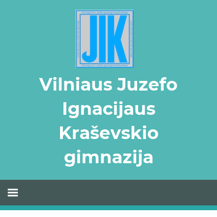
Skip
to
content
Vilniaus Juzefo
Ignacijaus
Kraševskio
gimnazija