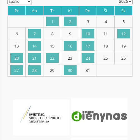
KALENDORIUS
Pr
An
Tr
Kt
Pn
Št
1
2
3
4
6
7
8
9
10
11
13
14
15
16
17
18