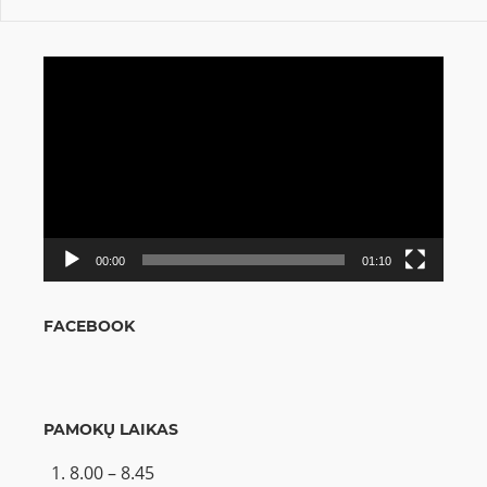
Video
grotuvas
00:00
01:10
FACEBOOK
PAMOKŲ LAIKAS
8.00 – 8.45