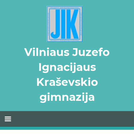
Skip
to
content
Vilniaus Juzefo
Ignacijaus
Kraševskio
gimnazija