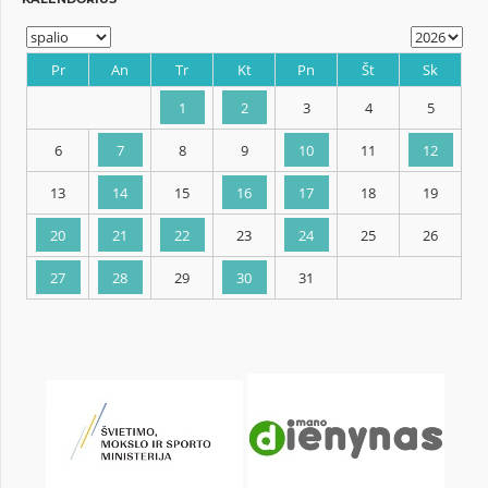
KALENDORIUS
Pr
An
Tr
Kt
Pn
Št
1
2
3
4
6
7
8
9
10
11
13
14
15
16
17
18