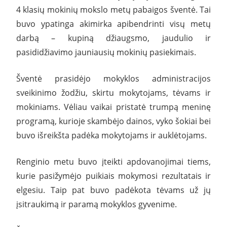
4 klasių mokinių mokslo metų pabaigos šventė. Tai
buvo ypatinga akimirka apibendrinti visų metų
darbą – kupiną džiaugsmo, jaudulio ir
pasididžiavimo jauniausių mokinių pasiekimais.
Šventė prasidėjo mokyklos administracijos
sveikinimo žodžiu, skirtu mokytojams, tėvams ir
mokiniams. Vėliau vaikai pristatė trumpą meninę
programą, kurioje skambėjo dainos, vyko šokiai bei
buvo išreikšta padėka mokytojams ir auklėtojams.
Renginio metu buvo įteikti apdovanojimai tiems,
kurie pasižymėjo puikiais mokymosi rezultatais ir
elgesiu. Taip pat buvo padėkota tėvams už jų
įsitraukimą ir paramą mokyklos gyvenime.