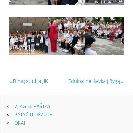
Navigacija
Previous
Next
Filmų studija JIK
Edukacinė išvyka į Rygą
Post:
Post:
tarp
įrašų
VJIKG EL.PAŠTAS
PATYČIŲ DĖŽUTĖ
ORAI