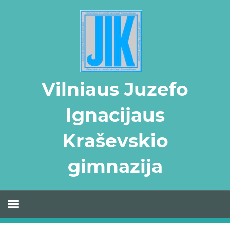
Skip
to
content
Vilniaus Juzefo
Ignacijaus
Kraševskio
gimnazija