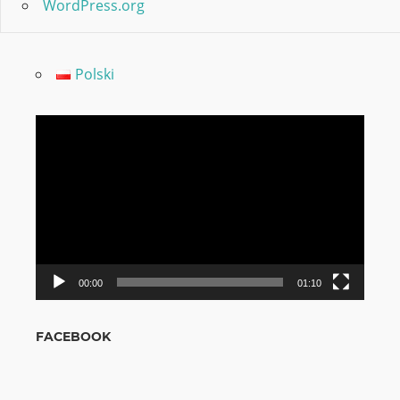
WordPress.org
Polski
Video
grotuvas
00:00
01:10
FACEBOOK