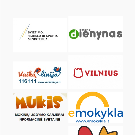
KALENDORIUS
Pr
An
Tr
Kt
Pn
Št
1
2
3
4
5
6