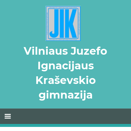
Skip
to
content
Vilniaus Juzefo
Ignacijaus
Kraševskio
gimnazija