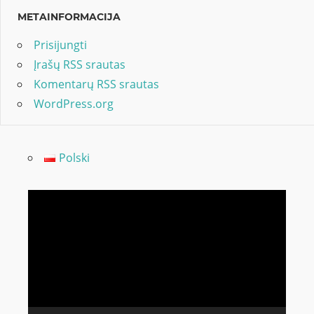
METAINFORMACIJA
Prisijungti
Įrašų RSS srautas
Komentarų RSS srautas
WordPress.org
Polski
Video
grotuvas