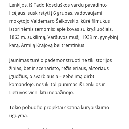
Lenkijos, iš Tado Kosciuškos vardu pavadinto
licėjaus, suskirstyti į 6 grupes, vadovaujami
mokytojo Valdemaro Šelkovskio, kūrė filmukus
istorinėmis temomis: apie kovas su kryžiuočiais,
1863 m. sukilimą, Varšuvos mūšį, 1939 m. gynybinį
karą, Armiją Krajovą bei tremtinius.
Jaunimas turėjo pademonstruoti ne tik istorijos
žinias, bet ir scenaristo, režisieriaus, aktoriaus
įgūdžius, o svarbiausia – gebėjimą dirbti
komandoje, nes iki tol jaunimas iš Lenkijos ir
Lietuvos vieni kitų nepažinojo.
Tokio pobūdžio projektai skatina kūrybiškumo
ugdymą.