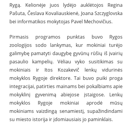
Rygą. Kelionėje juos lydėjo auklėtojos Regina
Pašuta, Česlava Kovaliauskienė, Joana Szczyglovska
bei informatikos mokytojas Pavel Mechovičius.
Pirmasis programos punktas buvo Rygos
zoologijos sodo lankymas, kur mokiniai turėjo
galimybę pamatyti daugybę gyvūnų rūšių iš įvairių
pasaulio kampelių. Vėliau vyko susitikimas su
mokiniais ir Itos Kozakevič lenkų vidurinės
mokyklos Rygoje direktore. Tai buvo puiki proga
integracijai, patirties mainams bei pokalbiams apie
mokyklinį gyvenimą abiejose įstaigose. Lenkų
mokyklos Rygoje mokiniai aprodė mūsų
mokiniams vaizdingą senamiestį, supažindindami
su miesto istorija ir įdomiausiais jo paminklais.