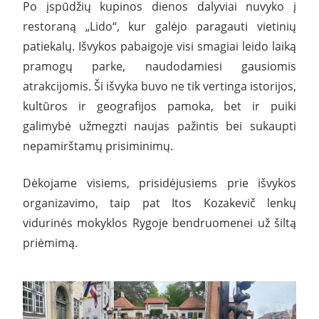
Po įspūdžių kupinos dienos dalyviai nuvyko į
restoraną „Lido“, kur galėjo paragauti vietinių
patiekalų. Išvykos pabaigoje visi smagiai leido laiką
pramogų parke, naudodamiesi gausiomis
atrakcijomis. Ši išvyka buvo ne tik vertinga istorijos,
kultūros ir geografijos pamoka, bet ir puiki
galimybė užmegzti naujas pažintis bei sukaupti
nepamirštamų prisiminimų.
Dėkojame visiems, prisidėjusiems prie išvykos
organizavimo, taip pat Itos Kozakevič lenkų
vidurinės mokyklos Rygoje bendruomenei už šiltą
priėmimą.