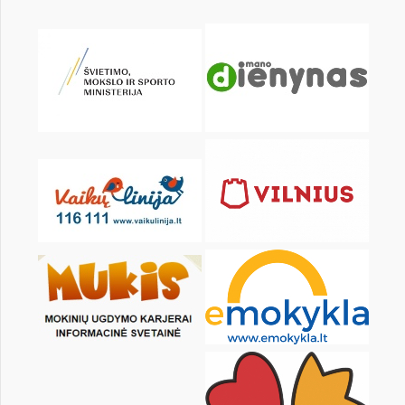
KALENDORIUS
Pr
An
Tr
Kt
Pn
Št
1
2
3
4
5
6
8
9
10
11
12
13