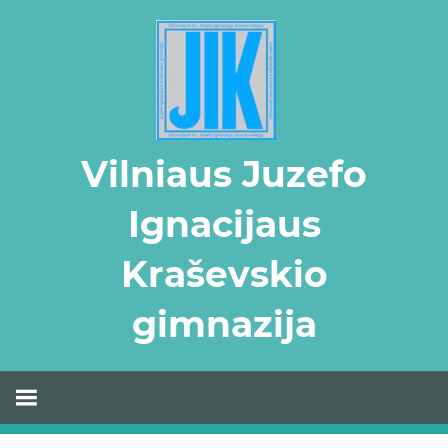
Skip
to
content
Vilniaus Juzefo
Ignacijaus
Kraševskio
gimnazija