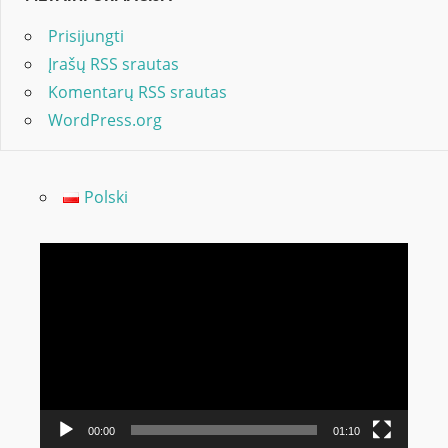
Prisijungti
Įrašų RSS srautas
Komentarų RSS srautas
WordPress.org
Polski
Video
grotuvas
00:00
01:10