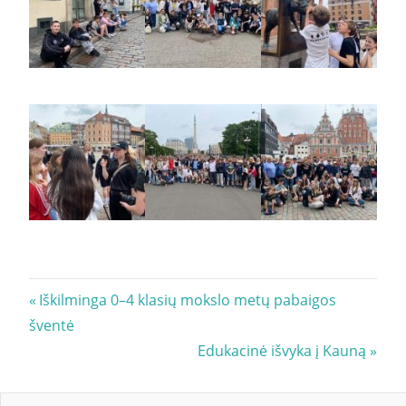
Navigacija
Previous
Iškilminga 0–4 klasių mokslo metų pabaigos
Post:
šventė
tarp
Next
Edukacinė išvyka į Kauną
įrašų
Post: