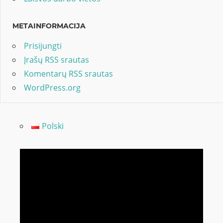
METAINFORMACIJA
Prisijungti
Įrašų RSS srautas
Komentarų RSS srautas
WordPress.org
Polski
Video
grotuvas