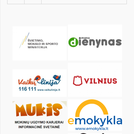
KALENDORIUS
Pr
An
Tr
Kt
Pn
Št
1
2
3
4
5
6
8
9
10
11
12
13
15
16
17
18
19
20
22
23
24
25
26
27
29
30