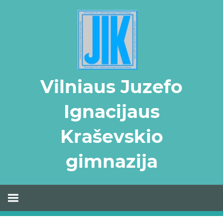
Skip
to
content
Vilniaus Juzefo
Ignacijaus
Kraševskio
gimnazija