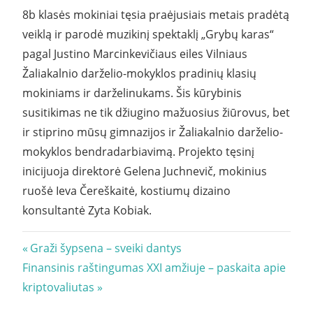
8b klasės mokiniai tęsia praėjusiais metais pradėtą
veiklą ir parodė muzikinį spektaklį „Grybų karas“
pagal Justino Marcinkevičiaus eiles Vilniaus
Žaliakalnio darželio-mokyklos pradinių klasių
mokiniams ir darželinukams. Šis kūrybinis
susitikimas ne tik džiugino mažuosius žiūrovus, bet
ir stiprino mūsų gimnazijos ir Žaliakalnio darželio-
mokyklos bendradarbiavimą. Projekto tęsinį
inicijuoja direktorė Gelena Juchnevič, mokinius
ruošė Ieva Čereškaitė, kostiumų dizaino
konsultantė Zyta Kobiak.
Navigacija
Previous
Graži šypsena – sveiki dantys
Next
Post:
Finansinis raštingumas XXI amžiuje – paskaita apie
tarp
Post:
kriptovaliutas
įrašų