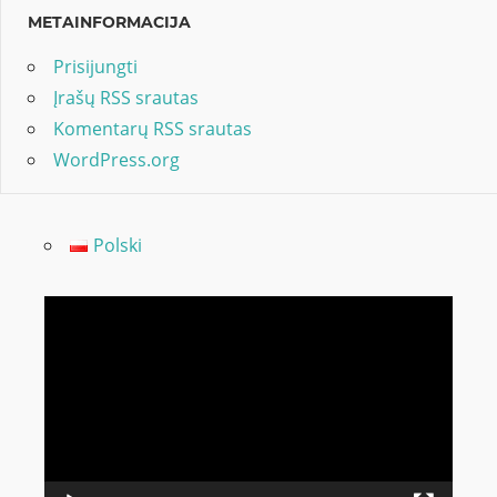
METAINFORMACIJA
Prisijungti
Įrašų RSS srautas
Komentarų RSS srautas
WordPress.org
Polski
Video
grotuvas