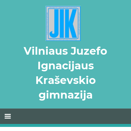
Skip
to
content
Vilniaus Juzefo
Ignacijaus
Kraševskio
gimnazija