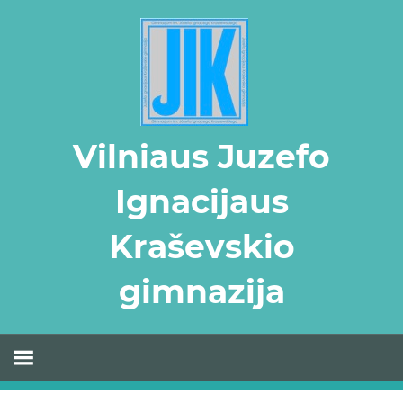
Skip
to
content
Vilniaus Juzefo
Ignacijaus
Kraševskio
gimnazija