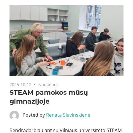
2025-10-12
Naujienos
STEAM pamokos mūsų
gimnazijoje
Posted by
Renata Slavinskienė
Bendradarbiaujant su Vilniaus universiteto STEAM