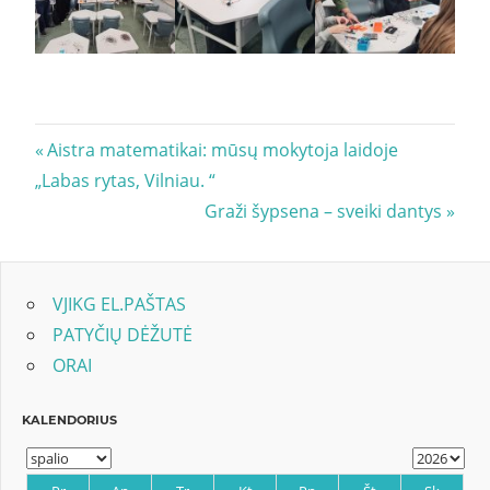
Navigacija
Previous
Aistra matematikai: mūsų mokytoja laidoje
Post:
„Labas rytas, Vilniau. “
tarp
Next
Graži šypsena – sveiki dantys
įrašų
Post:
VJIKG EL.PAŠTAS
PATYČIŲ DĖŽUTĖ
ORAI