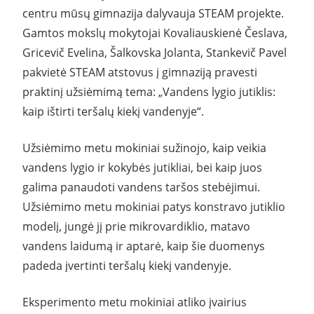
centru mūsų gimnazija dalyvauja STEAM projekte.
Gamtos mokslų mokytojai Kovaliauskienė Česlava,
Gricevič Evelina, Šalkovska Jolanta, Stankevič Pavel
pakvietė STEAM atstovus į gimnaziją pravesti
praktinį užsiėmimą tema: „Vandens lygio jutiklis:
kaip ištirti teršalų kiekį vandenyje“.
Užsiėmimo metu mokiniai sužinojo, kaip veikia
vandens lygio ir kokybės jutikliai, bei kaip juos
galima panaudoti vandens taršos stebėjimui.
Užsiėmimo metu mokiniai patys konstravo jutiklio
modelį, jungė jį prie mikrovardiklio, matavo
vandens laidumą ir aptarė, kaip šie duomenys
padeda įvertinti teršalų kiekį vandenyje.
Eksperimento metu mokiniai atliko įvairius