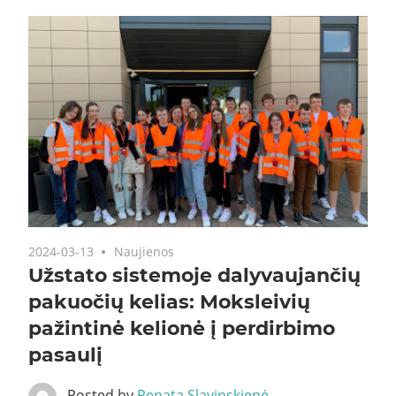
2024-03-13
Naujienos
Užstato sistemoje dalyvaujančių
pakuočių kelias: Moksleivių
pažintinė kelionė į perdirbimo
pasaulį
Posted by
Renata Slavinskienė