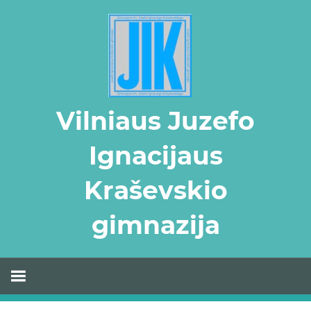
Skip
to
content
Vilniaus Juzefo
Ignacijaus
Kraševskio
gimnazija