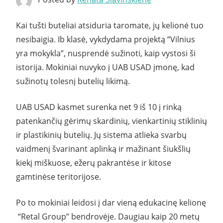
Kai tušti buteliai atsiduria taromate, jų kelionė tuo
nesibaigia. Ib klasė, vykdydama projektą “Vilnius
yra mokykla”, nusprendė sužinoti, kaip vystosi ši
istorija. Mokiniai nuvyko į UAB USAD įmonę, kad
sužinotų tolesnį butelių likimą.
UAB USAD kasmet surenka net 9 iš 10 į rinką
patenkančių gėrimų skardinių, vienkartinių stiklinių
ir plastikinių butelių. Jų sistema atlieka svarbų
vaidmenį švarinant aplinką ir mažinant šiukšlių
kiekį miškuose, ežerų pakrantėse ir kitose
gamtinėse teritorijose.
Po to mokiniai leidosi į dar vieną edukacinę kelionę
“Retal Group” bendrovėje. Daugiau kaip 20 metų