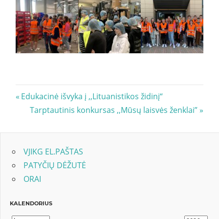
Navigacija
Previous
Edukacinė išvyka į ,,Lituanistikos židinį“
Post:
Next
Tarptautinis konkursas ,,Mūsų laisvės ženklai”
tarp
Post:
įrašų
VJIKG EL.PAŠTAS
PATYČIŲ DĖŽUTĖ
ORAI