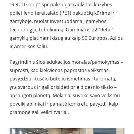
“Retal Group” specializuojasi aukštos kokybės
polietileno tereftalato (PET) pakuočių kūrime ir
gamyboje, nuolat investuodama į gamybos
technologijų tobulinimą. Gaminiai iš 22 “Retal”
gamyklų platinami daugiau kaip 50 Europos, Azijos
ir Amerikos šalių.
Pagrindinis šios edukacijos moralas/pamokymas –
suprasti, kad kiekvienas paprastas veiksmas,
pavyzdžiui, tuščio butelio išmetimas į taromatą,
yra svarbus ir gali prisidėti prie didesnio tikslo –
apsaugoti planetą. Mokiniai suvokė savo veiksmų
poveikį aplinkai ir pamatė konkretų pavyzdį, kaip
pramonė gali veikti tvariai.