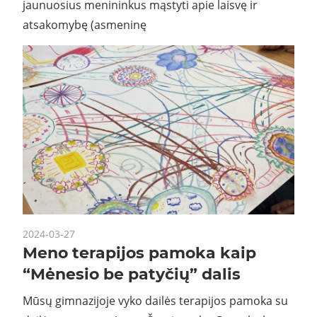
jaunuosius menininkus mąstyti apie laisvę ir
atsakomybę (asmeninę
2024-03-27
Meno terapijos pamoka kaip
“Mėnesio be patyčių” dalis
Mūsų gimnazijoje vyko dailės terapijos pamoka su