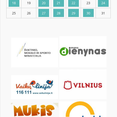
KALENDORIUS
Pr
An
Tr
Kt
Pn
Št
1
2
4
5
6
7
8
9
11
12
13
14
15
16