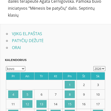
dailės terapeute Agata Černigovska. Pamoka buvo
iniciatyvos “Mėnesis be patyčių” dalis. Septintų
klasių
VJIKG EL.PAŠTAS
PATYČIŲ DĖŽUTĖ
ORAI