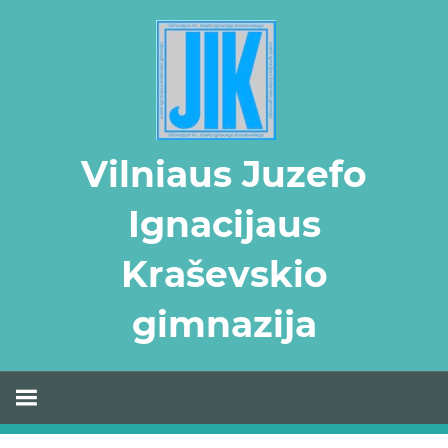
Skip
to
content
Vilniaus Juzefo
Ignacijaus
Kraševskio
gimnazija