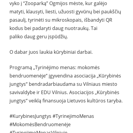
vyko į “Zooparką” Ogmijos mėste, kur galėjo
matyti, klausyti, liesti, užuosti gyvūnų bei paukščių
pasaulį, tyrinėti su mikroskopais, išbandyti QR
kodus bei padaryti daug nuotraukų. Tai
paliko daug geru įspūdžių.
O dabar juos laukia kūrybiniai darbai.
Programą „Tyrinėjimo menas: mokomės
bendruomenėje“ įgyvendina asociacija „Kūrybinės
jungtys“ bendradarbiaudama su Vilniaus miesto
savivaldybe ir EDU Vilnius. Asociacijos „Kūrybinės
jungtys“ veiklą finansuoja Lietuvos kultūros taryba.
#KurybinesJungtys #TyrinejimoMenas
#MokomėsBendruomenėje
#TyrinejimoMenasVilniuje