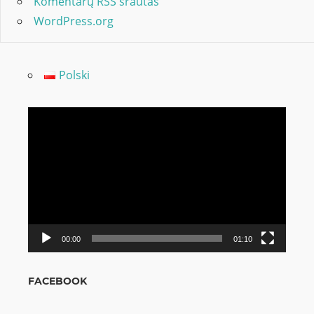
Komentarų RSS srautas
WordPress.org
Polski
Video
grotuvas
00:00
01:10
FACEBOOK