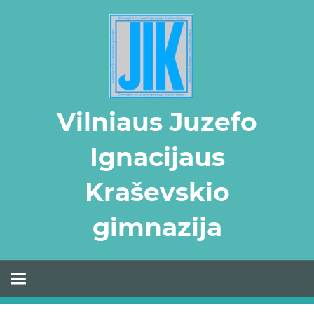
Skip
to
content
Vilniaus Juzefo
Ignacijaus
Kraševskio
gimnazija