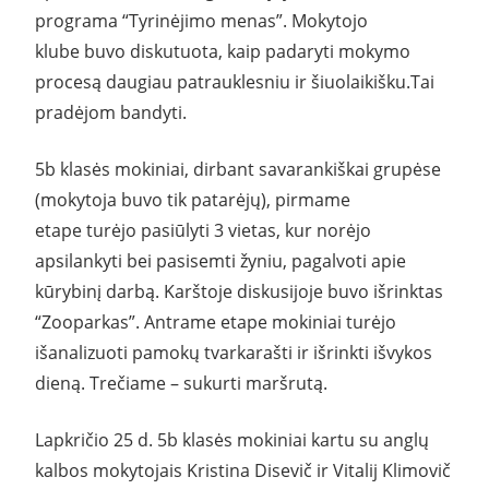
programa “Tyrinėjimo menas”. Mokytojo
klube buvo diskutuota, kaip padaryti mokymo
procesą daugiau patrauklesniu ir šiuolaikišku.Tai
pradėjom bandyti.
5b klasės mokiniai, dirbant savarankiškai grupėse
(mokytoja buvo tik patarėjų), pirmame
etape turėjo pasiūlyti 3 vietas, kur norėjo
apsilankyti bei pasisemti žyniu, pagalvoti apie
kūrybinį darbą. Karštoje diskusijoje buvo išrinktas
“Zooparkas”. Antrame etape mokiniai turėjo
išanalizuoti pamokų tvarkarašti ir išrinkti išvykos
dieną. Trečiame – sukurti maršrutą.
Lapkričio 25 d. 5b klasės mokiniai kartu su anglų
kalbos mokytojais Kristina Disevič ir Vitalij Klimovič