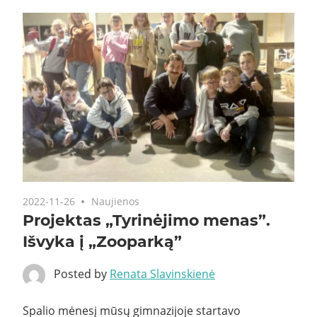
2022-11-26
Naujienos
Projektas „Tyrinėjimo menas”.
Išvyka į „Zooparką”
Posted by
Renata Slavinskienė
Spalio mėnesį mūsų gimnazijoje startavo