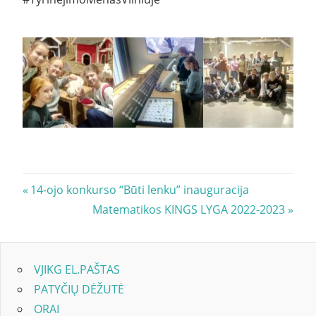
Navigacija
Previous
14-ojo konkurso “Būti lenku” inauguracija
Post:
Next
Matematikos KINGS LYGA 2022-2023
tarp
Post:
įrašų
VJIKG EL.PAŠTAS
PATYČIŲ DĖŽUTĖ
ORAI