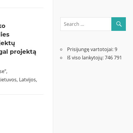
ko
lies
jektų
Prisijungę vartotojai:
9
al projektą
Iš viso lankytojų:
746 791
se”,
etuvos, Latvijos,