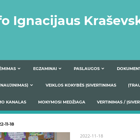
fo Ignacijaus Kraševs
PRIĖMIMAS
EGZAMINAI
PASLAUGOS
NIO ATNAUJINIMAS)
VEIKLOS KOKYBĖS ĮSIVERTINIM
S TEIKIMO KANALAS
MOKYMOSI MEDŽIAGA
VERTIN
2-11-18
2022-11-18