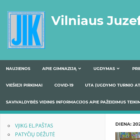
Skip
to
Vilniaus Juze
content
NAUJIENOS
APIE GIMNAZIJĄ
UGDYMAS
VIEŠIEJI PIRKIMAI
COVID-19
UTA (UGDYMO TUR
SAVIVALDYBĖS VIDINIS INFORMACIJOS APIE PAŽEIDIMU
DIENA:
202
VJIKG EL.PAŠTAS
PATYČIŲ DĖŽUTĖ