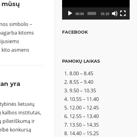
a mūsų
00:00
01:10
nos simbolis –
 pagarba kitoms
FACEBOOK
sijusiems
 kito asmens
PAMOKŲ LAIKAS
8.00 – 8.45
8.55 – 9.40
an yra
9.50 – 10.35
10.55 – 11.40
tybinės lietuvių
12.00 – 12.45
 kalbos institutas,
12.55 – 13.40
pilietiškumą ir
13.50 – 14.35
elbė konkursą
14.40 – 15.25