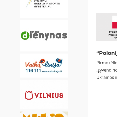
21
22
23
24
25
26
27
28
29
30
“Poloni
Pirmokėli
įgyvendind
Ukrainos i