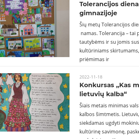
Tolerancijos dien
gimnazijoje
Šių metų Tolerancijos die
namas. Tolerancija – tai
tautybėms ir su jomis su
kultūriniams skirtumams,
priėmimas ir
2022-11-18
Konkursas ,,Kas m
lietuvių kalba“
Šiais metais minimas vals
kalbos šimtmetis. Lietuvių
siekdamas ugdyti mokinių 
kultūrinę savimonę, pask