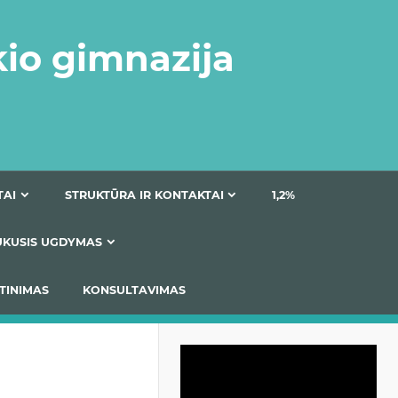
kio gimnazija
DOKUMENTAI
STRUKTŪRA IR KONTAKTAI
1
AS
ĮTRAUKUSIS UGDYMAS
IMAS / ĮSIVERTINIMAS
KONSULTAVIMAS
Video
grotuvas