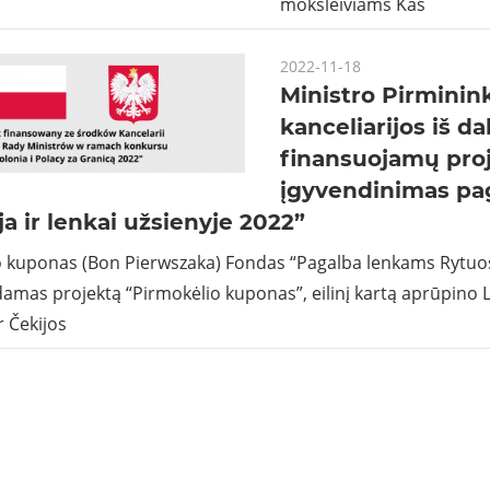
moksleiviams Kas
2022-11-18
Ministro Pirminin
kanceliarijos iš da
finansuojamų pro
įgyvendinimas pag
ja ir lenkai užsienyje 2022”
o kuponas (Bon Pierwszaka) Fondas “Pagalba lenkams Rytuo
amas projektą “Pirmokėlio kuponas”, eilinį kartą aprūpino Li
r Čekijos