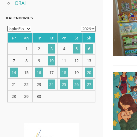
ORAI
KALENDORIUS
Pr
An
Tr
Kt
Pn
Št
Sk
1
2
3
4
5
6
7
8
9
10
11
12
13
14
15
16
17
18
19
20