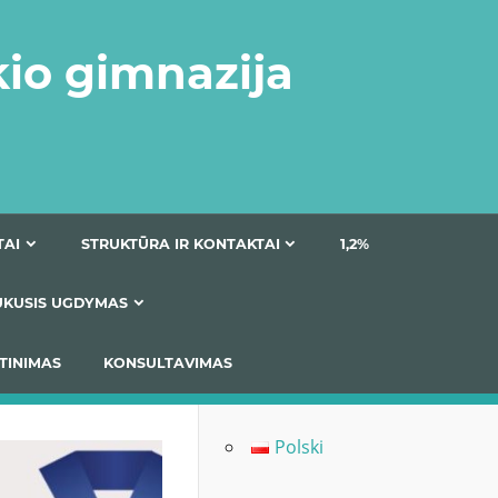
kio gimnazija
DOKUMENTAI
STRUKTŪRA IR KONTAKTAI
1
AS
ĮTRAUKUSIS UGDYMAS
IMAS / ĮSIVERTINIMAS
KONSULTAVIMAS
Polski