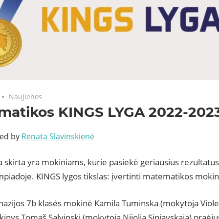
Naujienos
matikos KINGS LYGA 2022-202
ted by
Renata Slavinskienė
a skirta yra mokiniams, kurie pasiekė geriausius rezultat
piadoje. KINGS lygos tikslas: įvertinti matematikos moki
azijos 7b klasės mokinė Kamila Tuminska (mokytoja Violet
inys Tomaš Salvinski (mokytoja Nijolia Siniavskaja) praėj