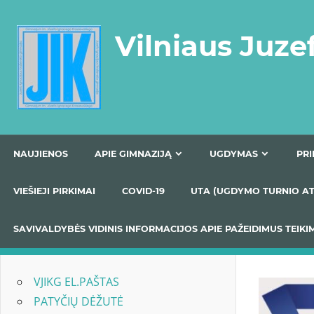
Skip
to
Vilniaus Juze
content
NAUJIENOS
APIE GIMNAZIJĄ
UGDYMAS
VIEŠIEJI PIRKIMAI
COVID-19
UTA (UGDYMO TUR
SAVIVALDYBĖS VIDINIS INFORMACIJOS APIE PAŽEIDIMU
VJIKG EL.PAŠTAS
PATYČIŲ DĖŽUTĖ