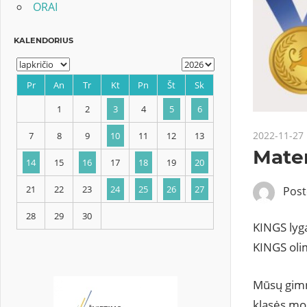
ORAI
KALENDORIUS
2022-11-27
Mate
Pr
An
Tr
Kt
Pn
Št
Sk
Pos
1
2
3
4
5
6
KINGS lyg
7
8
9
10
11
12
13
KINGS olim
14
15
16
17
18
19
20
Mūsų gimn
klasės mok