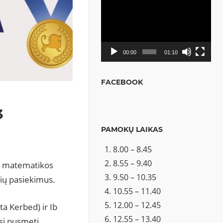
Video
grotuvas
00:00
01:10
FACEBOOK
3
PAMOKŲ LAIKAS
8.00 – 8.45
8.55 – 9.40
us matematikos
9.50 – 10.35
nių pasiekimus.
10.55 – 11.40
12.00 – 12.45
a Kerbed) ir Ib
12.55 – 13.40
usį pusmetį