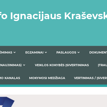
fo Ignacijaus Kraševs
PRIĖMIMAS
EGZAMINAI
PASLAUGOS
NIO ATNAUJINIMAS)
VEIKLOS KOKYBĖS ĮSIVERTINIM
S TEIKIMO KANALAS
MOKYMOSI MEDŽIAGA
VERTIN