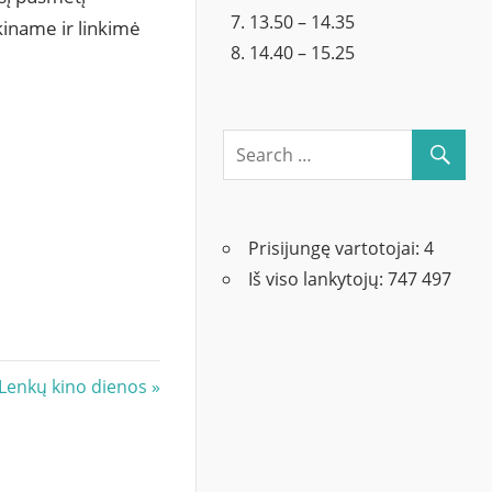
13.50 – 14.35
kiname ir linkimė
14.40 – 15.25
Prisijungę vartotojai:
4
Iš viso lankytojų:
747 497
Next
Lenkų kino dienos
Post: