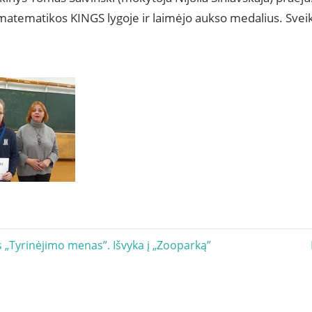
matematikos KINGS lygoje ir laimėjo aukso medalius. Svei
acija
s „Tyrinėjimo menas”. Išvyka į „Zooparką”