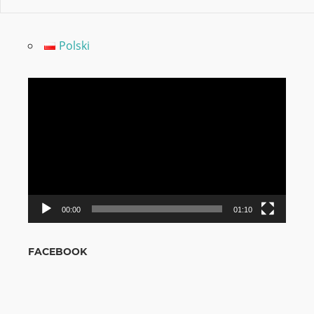
Polski
Video
grotuvas
00:00
01:10
FACEBOOK