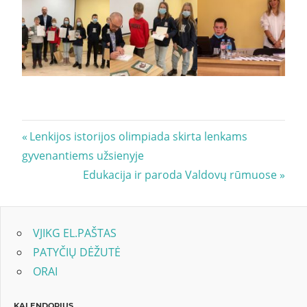
Navigacija
Previous
Lenkijos istorijos olimpiada skirta lenkams
Post:
gyvenantiems užsienyje
tarp
Next
Edukacija ir paroda Valdovų rūmuose
įrašų
Post:
VJIKG EL.PAŠTAS
PATYČIŲ DĖŽUTĖ
ORAI