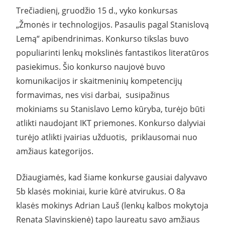
Trečiadienį, gruodžio 15 d., vyko konkursas
„Žmonės ir technologijos. Pasaulis pagal Stanislovą
Lemą“ apibendrinimas. Konkurso tikslas buvo
populiarinti lenkų mokslinės fantastikos literatūros
pasiekimus. Šio konkurso naujovė buvo
komunikacijos ir skaitmeninių kompetencijų
formavimas, nes visi darbai, susipažinus
mokiniams su Stanislavo Lemo kūryba, turėjo būti
atlikti naudojant IKT priemones. Konkurso dalyviai
turėjo atlikti įvairias užduotis, priklausomai nuo
amžiaus kategorijos.
Džiaugiamės, kad šiame konkurse gausiai dalyvavo
5b klasės mokiniai, kurie kūrė atvirukus. O 8a
klasės mokinys Adrian Lauš (lenkų kalbos mokytoja
Renata Slavinskienė) tapo laureatu savo amžiaus