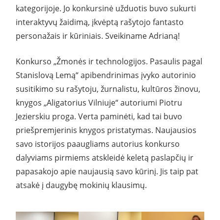
kategorijoje. Jo konkursinė užduotis buvo sukurti
interaktyvų žaidimą, įkvėptą rašytojo fantasto
personažais ir kūriniais. Sveikiname Adrianą!
Konkurso „Žmonės ir technologijos. Pasaulis pagal
Stanislovą Lemą“ apibendrinimas įvyko autorinio
susitikimo su rašytoju, žurnalistu, kultūros žinovu,
knygos „Aligatorius Vilniuje“ autoriumi Piotru
Jezierskiu proga. Verta paminėti, kad tai buvo
priešpremjerinis knygos pristatymas. Naujausios
savo istorijos paaugliams autorius konkurso
dalyviams pirmiems atskleidė keletą paslapčių ir
papasakojo apie naujausią savo kūrinį. Jis taip pat
atsakė į daugybę mokinių klausimų.