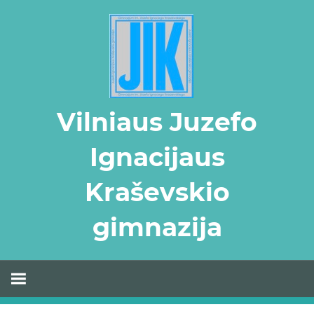
Skip
to
content
Vilniaus Juzefo
Ignacijaus
Kraševskio
gimnazija