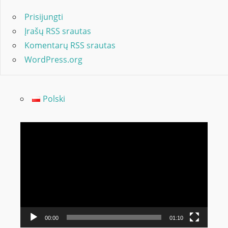
Prisijungti
Įrašų RSS srautas
Komentarų RSS srautas
WordPress.org
Polski
Video
grotuvas
00:00
01:10