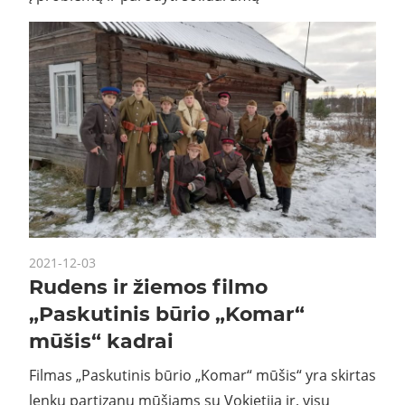
2021-12-03
Rudens ir žiemos filmo
„Paskutinis būrio „Komar“
mūšis“ kadrai
Filmas „Paskutinis būrio „Komar“ mūšis“ yra skirtas
lenkų partizanų mūšiams su Vokietija ir, visų