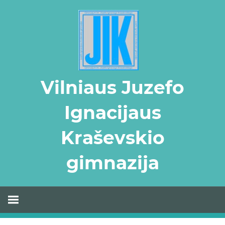
Skip
to
content
Vilniaus Juzefo
Ignacijaus
Kraševskio
gimnazija