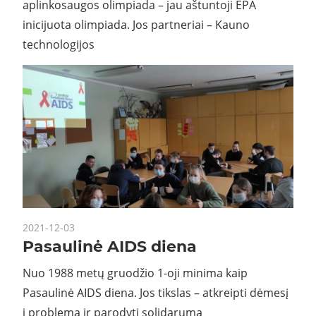
aplinkosaugos olimpiada – jau aštuntoji EPA
inicijuota olimpiada. Jos partneriai – Kauno
technologijos
2021-12-03
Pasaulinė AIDS diena
Nuo 1988 metų gruodžio 1-oji minima kaip
Pasaulinė AIDS diena. Jos tikslas – atkreipti dėmesį
į problemą ir parodyti solidarumą