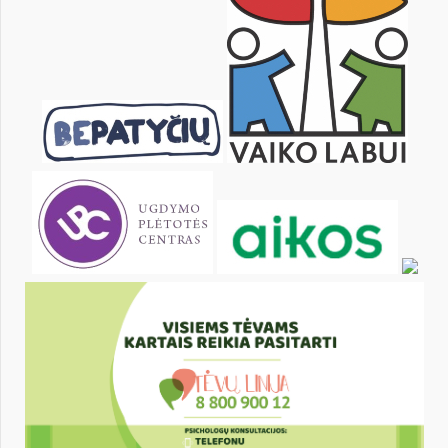
KALENDORIUS
Pr
An
Tr
Kt
Pn
Št
1
2
3
4
6
7
8
9
10
11