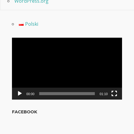
WordPress.org
Polski
Video
grotuvas
00:00
01:10
FACEBOOK