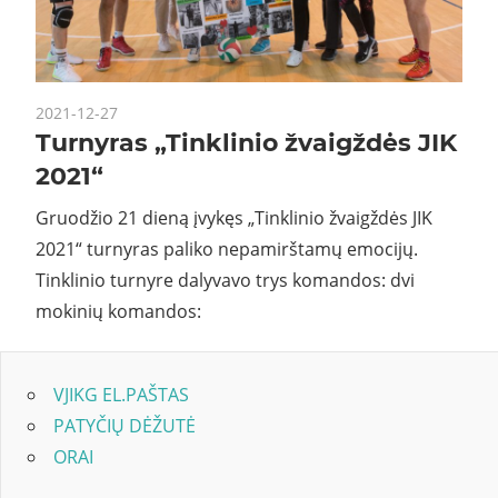
2021-12-27
Turnyras „Tinklinio žvaigždės JIK
2021“
Gruodžio 21 dieną įvykęs „Tinklinio žvaigždės JIK
2021“ turnyras paliko nepamirštamų emocijų.
Tinklinio turnyre dalyvavo trys komandos: dvi
mokinių komandos:
VJIKG EL.PAŠTAS
PATYČIŲ DĖŽUTĖ
ORAI