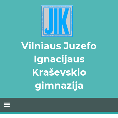
Skip
to
content
Vilniaus Juzefo
Ignacijaus
Kraševskio
gimnazija