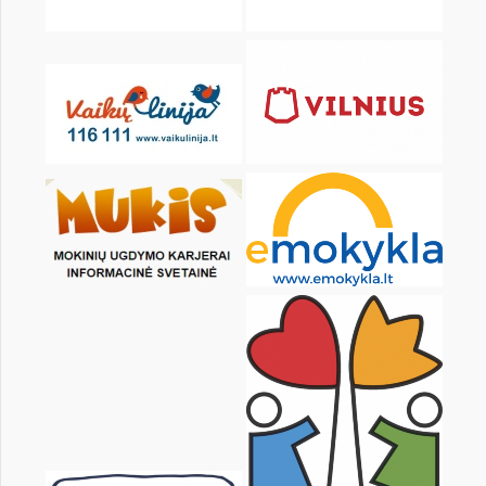
KALENDORIUS
Pr
An
Tr
Kt
Pn
Št