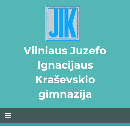
Skip
to
content
Vilniaus Juzefo
Ignacijaus
Kraševskio
gimnazija