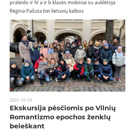
praleido ir IV a ir b klasės mokiniai su auklėtoja
Regina Pašuta bei lietuvių kalbos
2021-10-29
Ekskursija pėsčiomis po Vilnių
Romantizmo epochos ženklų
beieškant