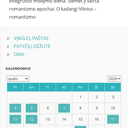
integruoto mokymo diena. Šiemet ji skirta
romantizmo epochai. O kadangi Vilnius –
romantizmo
VJIKG EL.PAŠTAS
PATYČIŲ DĖŽUTĖ
ORAI