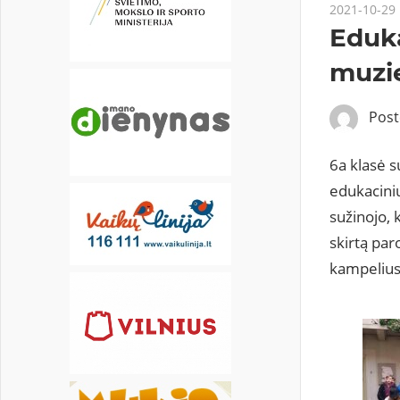
18
19
20
21
22
23
24
2021-10-29
Eduk
25
26
27
28
29
30
31
muzi
Pos
6a klasė 
edukacini
sužinojo,
skirtą pa
kampelius