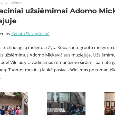
Naujienos
aciniai užsiėmimai Adomo Mick
ejuje
ted by
Renata Slavinskienė
su technologijų mokytoja Zyta Kobiak integruoto mokymo d
us užsiėmimus Adomo Mickevičiaus muziejuje. Užsiėmimų
 kodėl Vilnius yra vadinamas romantizmo širdimi, pamatė 
rodą. Tuomet mokinių laukė pasivaikščiojimas po romantišk
.