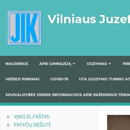
Skip
to
Vilniaus Juze
content
NAUJIENOS
APIE GIMNAZIJĄ
UGDYMAS
VIEŠIEJI PIRKIMAI
COVID-19
UTA (UGDYMO TUR
SAVIVALDYBĖS VIDINIS INFORMACIJOS APIE PAŽEIDIMU
VJIKG EL.PAŠTAS
PATYČIŲ DĖŽUTĖ