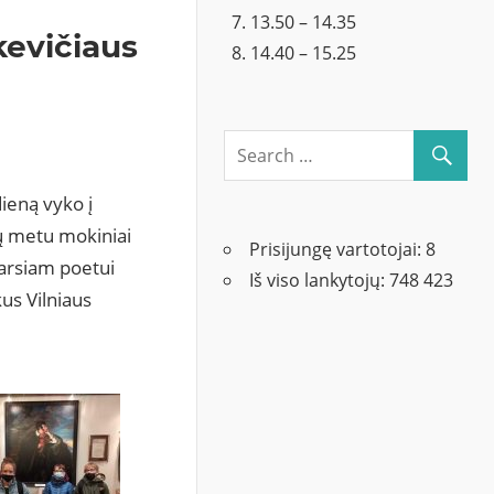
13.50 – 14.35
evičiaus
14.40 – 15.25
ieną vyko į
 metu mokiniai
Prisijungę vartotojai:
8
garsiam poetui
Iš viso lankytojų:
748 423
us Vilniaus