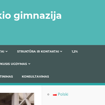
kio gimnazija
DOKUMENTAI
STRUKTŪRA IR KONTAKTAI
1
AS
ĮTRAUKUSIS UGDYMAS
IMAS / ĮSIVERTINIMAS
KONSULTAVIMAS
Polski