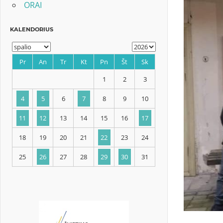
ORAI
KALENDORIUS
Pr
An
Tr
Kt
Pn
Št
Sk
1
2
3
4
5
6
7
8
9
10
11
12
13
14
15
16
17