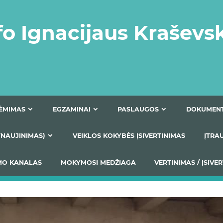
fo Ignacijaus Kraševs
PRIĖMIMAS
EGZAMINAI
PASLAUGOS
NIO ATNAUJINIMAS)
VEIKLOS KOKYBĖS ĮSIVERTINIM
S TEIKIMO KANALAS
MOKYMOSI MEDŽIAGA
VERTIN