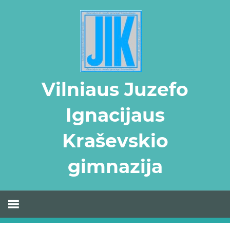
Skip
to
content
Vilniaus Juzefo
Ignacijaus
Kraševskio
gimnazija