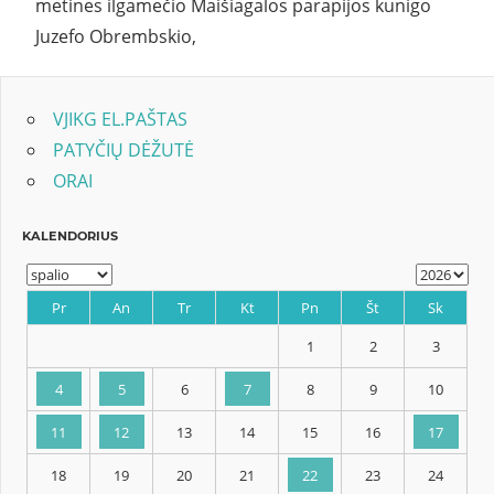
metines ilgamečio Maišiagalos parapijos kunigo
Juzefo Obrembskio,
VJIKG EL.PAŠTAS
PATYČIŲ DĖŽUTĖ
ORAI