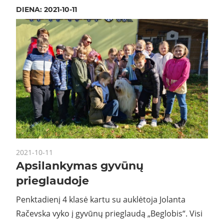
DIENA:
2021-10-11
2021-10-11
Apsilankymas gyvūnų
prieglaudoje
Penktadienį 4 klasė kartu su auklėtoja Jolanta
Račevska vyko į gyvūnų prieglaudą „Beglobis“. Visi