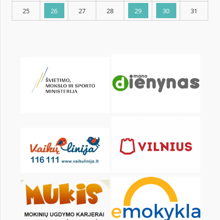
KALENDORIUS
Pr
An
Tr
Kt
Pn
Št
1
2
4
5
6
7
8
9
11
12
13
14
15
16
18
19
20
21
22
23