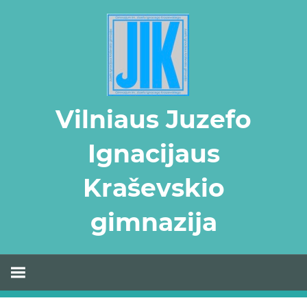
Skip
to
content
Vilniaus Juzefo
Ignacijaus
Kraševskio
gimnazija