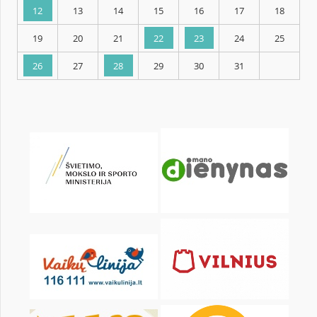
KALENDORIUS
Pr
An
Tr
Kt
Pn
Št