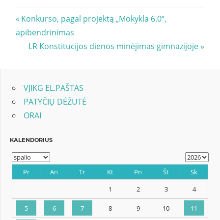
Navigacija
Previous
Konkurso, pagal projektą „Mokykla 6.0“,
Post:
apibendrinimas
tarp
Next
LR Konstitucijos dienos minėjimas gimnazijoje
įrašų
Post:
VJIKG EL.PAŠTAS
PATYČIŲ DĖŽUTĖ
ORAI