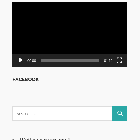
Odtwarzacz
video
00:00
01:10
FACEBOOK