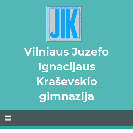
Skip
to
content
Vilniaus Juzefo
Ignacijaus
Kraševskio
gimnazija