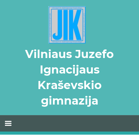
Skip
to
content
Vilniaus Juzefo
Ignacijaus
Kraševskio
gimnazija