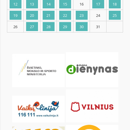
KALENDORIUS
Pr
An
Tr
Kt
Pn
Št