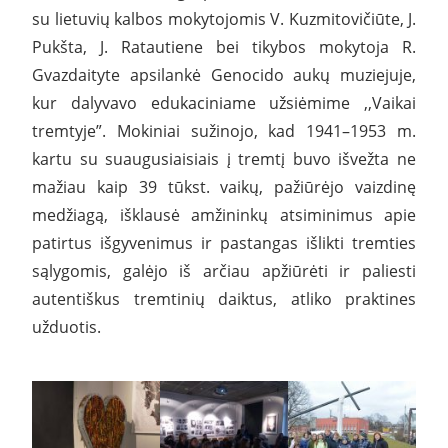
su lietuvių kalbos mokytojomis V. Kuzmitovičiūte, J.
Pukšta, J. Ratautiene bei tikybos mokytoja R.
Gvazdaityte apsilankė Genocido aukų muziejuje,
kur dalyvavo edukaciniame užsiėmime ,,Vaikai
tremtyje”. Mokiniai sužinojo, kad 1941–1953 m.
kartu su suaugusiaisiais į tremtį buvo išvežta ne
mažiau kaip 39 tūkst. vaikų, pažiūrėjo vaizdinę
medžiagą, išklausė amžininkų atsiminimus apie
patirtus išgyvenimus ir pastangas išlikti tremties
sąlygomis, galėjo iš arčiau apžiūrėti ir paliesti
autentiškus tremtinių daiktus, atliko praktines
užduotis.