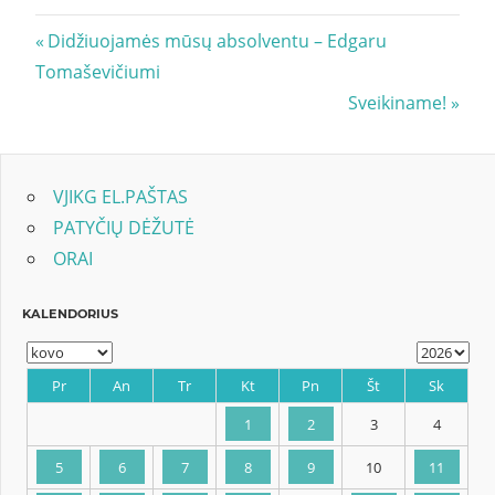
Navigacija
Previous
Didžiuojamės mūsų absolventu – Edgaru
Post:
Tomaševičiumi
tarp
Next
Sveikiname!
įrašų
Post:
VJIKG EL.PAŠTAS
PATYČIŲ DĖŽUTĖ
ORAI