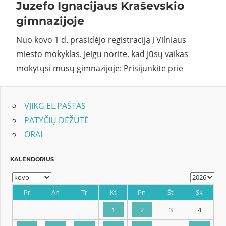
Juzefo Ignacijaus Kraševskio
gimnazijoje
Nuo kovo 1 d. prasidėjo registraciją į Vilniaus
miesto mokyklas. Jeigu norite, kad Jūsų vaikas
mokytųsi mūsų gimnazijoje: Prisijunkite prie
VJIKG EL.PAŠTAS
PATYČIŲ DĖŽUTĖ
ORAI