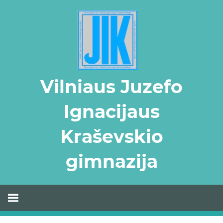
Skip
to
content
Vilniaus Juzefo
Ignacijaus
Kraševskio
gimnazija