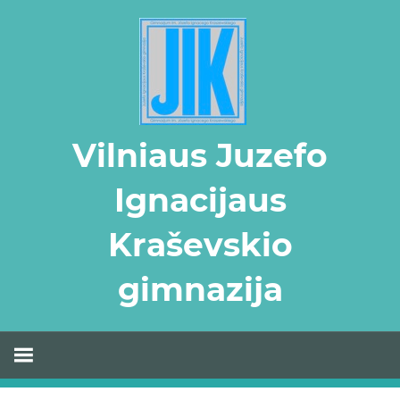
Skip
to
content
Vilniaus Juzefo
Ignacijaus
Kraševskio
gimnazija