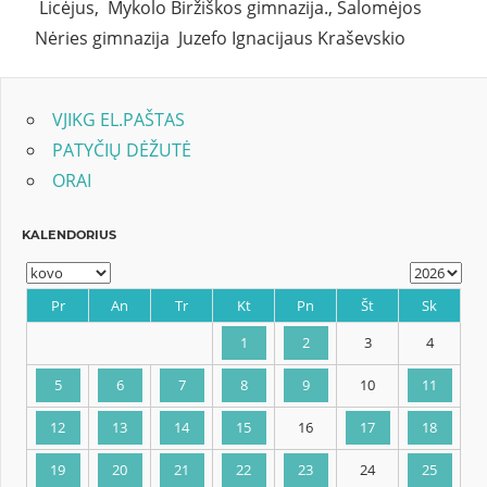
Licėjus, Mykolo Biržiškos gimnazija., Salomėjos
Nėries gimnazija Juzefo Ignacijaus Kraševskio
VJIKG EL.PAŠTAS
PATYČIŲ DĖŽUTĖ
ORAI