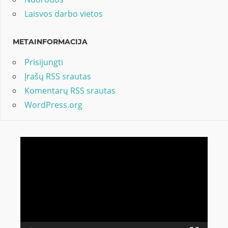
Laisvos darbo vietos
METAINFORMACIJA
Prisijungti
Įrašų RSS srautas
Komentarų RSS srautas
WordPress.org
Video
grotuvas