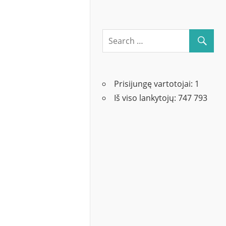
Prisijungę vartotojai:
1
Iš viso lankytojų:
747 793