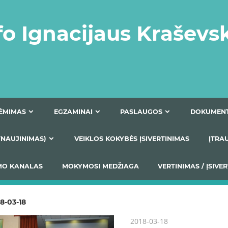
fo Ignacijaus Kraševs
PRIĖMIMAS
EGZAMINAI
PASLAUGOS
NIO ATNAUJINIMAS)
VEIKLOS KOKYBĖS ĮSIVERTINIM
S TEIKIMO KANALAS
MOKYMOSI MEDŽIAGA
VERTIN
8-03-18
2018-03-18