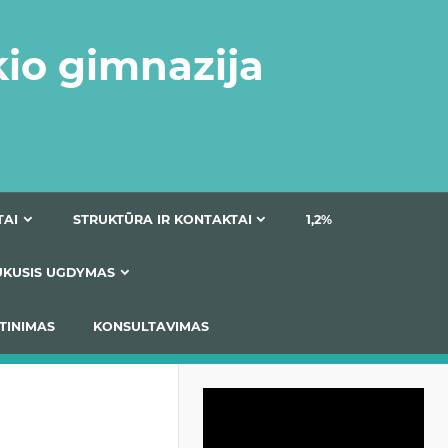
kio gimnazija
DOKUMENTAI
STRUKTŪRA IR KONTAKTAI
1
AS
ĮTRAUKUSIS UGDYMAS
IMAS / ĮSIVERTINIMAS
KONSULTAVIMAS
Video
grotuvas