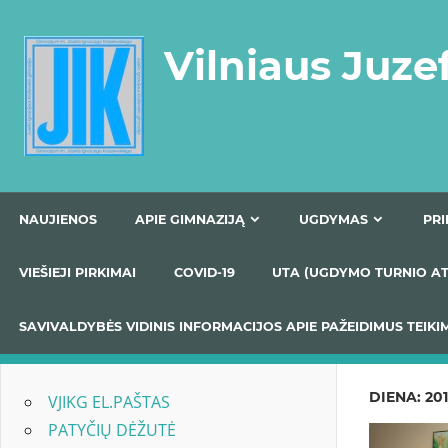
Skip
to
Vilniaus Juze
content
NAUJIENOS
APIE GIMNAZIJĄ
UGDYMAS
VIEŠIEJI PIRKIMAI
COVID-19
UTA (UGDYMO TUR
SAVIVALDYBĖS VIDINIS INFORMACIJOS APIE PAŽEIDIMU
DIENA:
201
VJIKG EL.PAŠTAS
PATYČIŲ DĖŽUTĖ