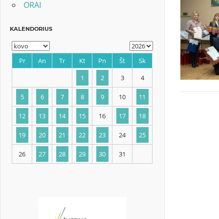
ORAI
KALENDORIUS
Pr
An
Tr
Kt
Pn
Št
Sk
1
2
3
4
5
6
7
8
9
10
11
12
13
14
15
16
17
18