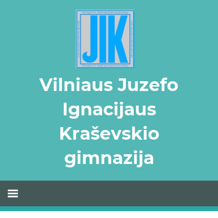
Skip
to
content
Vilniaus Juzefo
Ignacijaus
Kraševskio
gimnazija