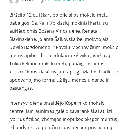
Birželio 12 d., iškart po oficialios mokslo metų
pabaigos, 6a, 7a ir 7b klasių mokiniai kartu su
auklėtojomis Božena Vincaitiene, Renata
Slavinskiene, Jolanta Šalkovska bei mokytojais
Dovile Bagdoniene ir Pavelu Mechovičiumi mokslo
metus apibendrino edukacine išvyka į Varšuvą.
Tokia kelionė mokslo metų pabaigoje šioms
konkrečioms klasėms jau tapo gražia bei tradicine
apdovanojimo forma už ilgų mėnesių darbą ir
pastangas.
Intensyvi diena prasidėjo Koperniko mokslo
centre, kur jaunimas galėjo savarankiškai atlikti
įvairius fizikos, chemijos ir optikos eksperimentus,
išbandyti savo pojūčių ribas bei per prisilietimą ir