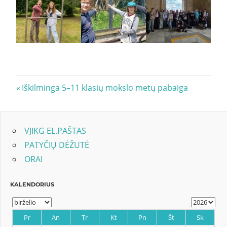
Navigacija
Previous
Iškilminga 5–11 klasių mokslo metų pabaiga
Post:
tarp
įrašų
VJIKG EL.PAŠTAS
PATYČIŲ DĖŽUTĖ
ORAI