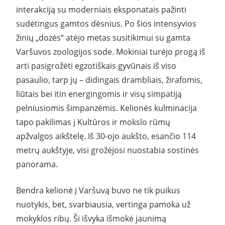
interakciją su moderniais eksponatais pažinti
sudėtingus gamtos dėsnius. Po šios intensyvios
žinių „dozės“ atėjo metas susitikimui su gamta
Varšuvos zoologijos sode. Mokiniai turėjo progą iš
arti pasigrožėti egzotiškais gyvūnais iš viso
pasaulio, tarp jų – didingais drambliais, žirafomis,
liūtais bei itin energingomis ir visų simpatiją
pelniusiomis šimpanzėmis. Kelionės kulminacija
tapo pakilimas į Kultūros ir mokslo rūmų
apžvalgos aikštelę. Iš 30-ojo aukšto, esančio 114
metrų aukštyje, visi grožėjosi nuostabia sostinės
panorama.
Bendra kelionė į Varšuvą buvo ne tik puikus
nuotykis, bet, svarbiausia, vertinga pamoka už
mokyklos ribų. Ši išvyka išmokė jaunimą