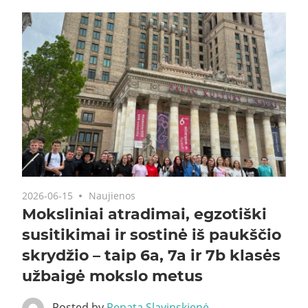
2026-06-15
Naujienos
Moksliniai atradimai, egzotiški
susitikimai ir sostinė iš paukščio
skrydžio – taip 6a, 7a ir 7b klasės
užbaigė mokslo metus
Posted by
Renata Slavinskienė